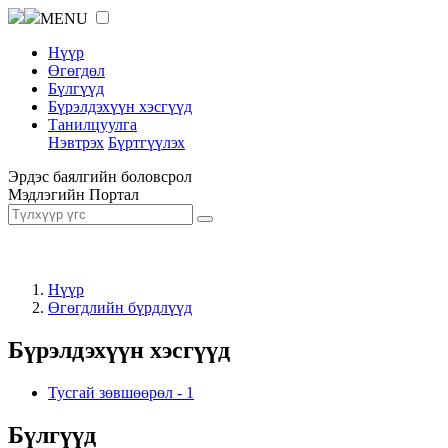
MENU
Нүүр
Өгөгдөл
Бүлгүүд
Бүрэлдэхүүн хэсгүүд
Танилцуулга
Нэвтрэх
Бүртгүүлэх
Эрдэс баялгийн боловсрол
Мэдлэгийн Портал
Нүүр
Өгөгдлийн бүрдлүүд
Бүрэлдэхүүн хэсгүүд
Тусгай зөвшөөрөл
-
1
Бүлгүүд