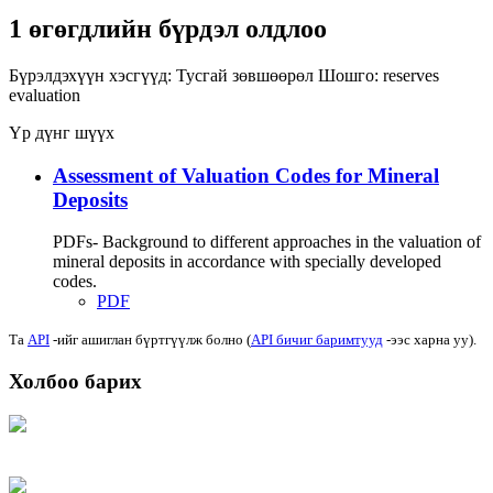
1 өгөгдлийн бүрдэл олдлоо
Бүрэлдэхүүн хэсгүүд:
Тусгай зөвшөөрөл
Шошго:
reserves
evaluation
Үр дүнг шүүх
Assessment of Valuation Codes for Mineral
Deposits
PDFs- Background to different approaches in the valuation of
mineral deposits in accordance with specially developed
codes.
PDF
Та
API
-ийг ашиглан бүртгүүлж болно (
API бичиг баримтууд
-ээс харна уу).
Холбоо барих
Хаяг: Ашигт малтмал, газрын тосны газар, Монгол Улс, Улаанбаатар хот
15170, Чингэлтэй дүүрэг, Барилгачдын талбай-3, Засгийн газрын XII байр,
баруун жигүүр
Факс: 976-11-310370