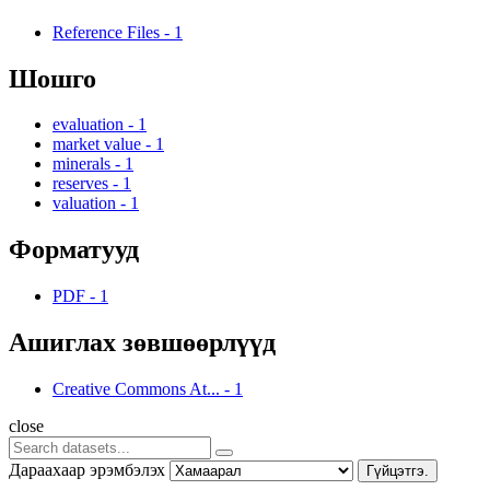
Reference Files
-
1
Шошго
evaluation
-
1
market value
-
1
minerals
-
1
reserves
-
1
valuation
-
1
Форматууд
PDF
-
1
Ашиглах зөвшөөрлүүд
Creative Commons At...
-
1
close
Дараахаар эрэмбэлэх
Гүйцэтгэ.