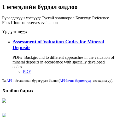
1 өгөгдлийн бүрдэл олдлоо
Бүрэлдэхүүн хэсгүүд:
Тусгай зөвшөөрөл
Бүлгүүд:
Reference
Files
Шошго:
reserves
evaluation
Үр дүнг шүүх
Assessment of Valuation Codes for Mineral
Deposits
PDFs- Background to different approaches in the valuation of
mineral deposits in accordance with specially developed
codes.
PDF
Та
API
-ийг ашиглан бүртгүүлж болно (
API бичиг баримтууд
-ээс харна уу).
Холбоо барих
Хаяг: Ашигт малтмал, газрын тосны газар, Монгол Улс, Улаанбаатар хот
15170, Чингэлтэй дүүрэг, Барилгачдын талбай-3, Засгийн газрын XII байр,
баруун жигүүр
Факс: 976-11-310370