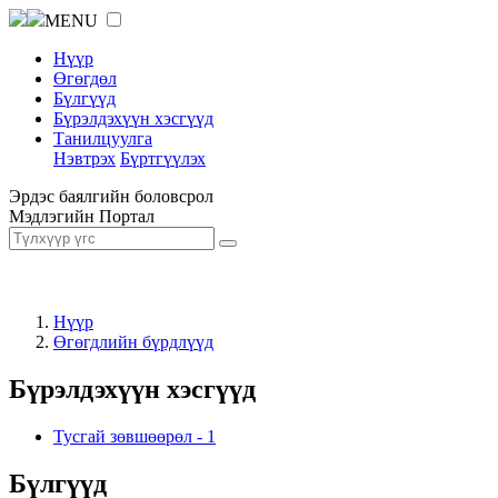
MENU
Нүүр
Өгөгдөл
Бүлгүүд
Бүрэлдэхүүн хэсгүүд
Танилцуулга
Нэвтрэх
Бүртгүүлэх
Эрдэс баялгийн боловсрол
Мэдлэгийн Портал
Нүүр
Өгөгдлийн бүрдлүүд
Бүрэлдэхүүн хэсгүүд
Тусгай зөвшөөрөл
-
1
Бүлгүүд