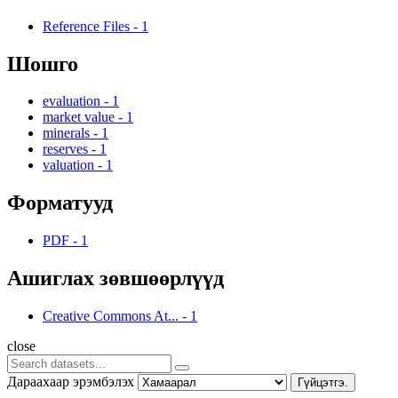
Reference Files
-
1
Шошго
evaluation
-
1
market value
-
1
minerals
-
1
reserves
-
1
valuation
-
1
Форматууд
PDF
-
1
Ашиглах зөвшөөрлүүд
Creative Commons At...
-
1
close
Дараахаар эрэмбэлэх
Гүйцэтгэ.