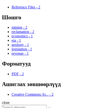
Reference Files
-
2
Шошго
mining
-
2
reclamation
-
2
economics
-
1
eia
-
1
geology
-
1
legislation
-
1
revenue
-
1
Форматууд
PDF
-
2
Ашиглах зөвшөөрлүүд
Creative Commons At...
-
2
close