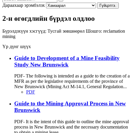
Дараахаар эрэмбэлэх
Гүйцэтгэ.
2-н өгөгдлийн бүрдэл олдлоо
Бүрэлдэхүүн хэсгүүд:
Тусгай зөвшөөрөл
Шошго:
reclamation
mining
Үр дүнг шүүх
Guide to Development of a Mine Feasibility
Study New Brunswick
PDF- The following is intended as a guide to the creation of a
MFR as per the legislative requirements of the province of
New Brunswick (Mining Act M-14.1, General Regulation...
PDF
Guide to the Mining Approval Process in New
Brunswick
PDF- It is the intent of this guide to outline the mine approval
process in New Brunswick and the necessary documentation
to obtain a mining lease.