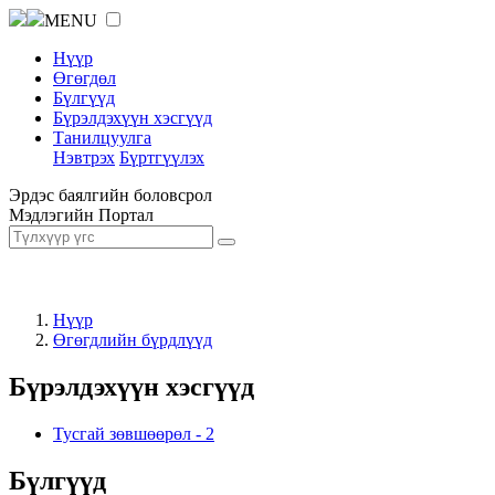
MENU
Нүүр
Өгөгдөл
Бүлгүүд
Бүрэлдэхүүн хэсгүүд
Танилцуулга
Нэвтрэх
Бүртгүүлэх
Эрдэс баялгийн боловсрол
Мэдлэгийн Портал
Нүүр
Өгөгдлийн бүрдлүүд
Бүрэлдэхүүн хэсгүүд
Тусгай зөвшөөрөл
-
2
Бүлгүүд