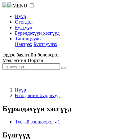
MENU
Нүүр
Өгөгдөл
Бүлгүүд
Бүрэлдэхүүн хэсгүүд
Танилцуулга
Нэвтрэх
Бүртгүүлэх
Эрдэс баялгийн боловсрол
Мэдлэгийн Портал
Нүүр
Өгөгдлийн бүрдлүүд
Бүрэлдэхүүн хэсгүүд
Тусгай зөвшөөрөл
-
1
Бүлгүүд