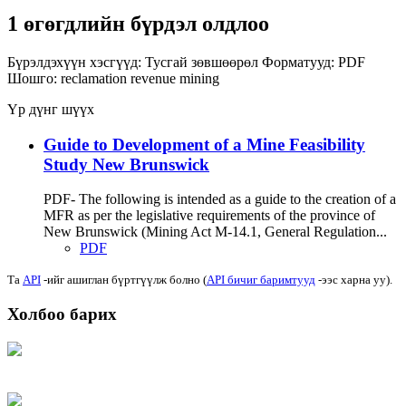
1 өгөгдлийн бүрдэл олдлоо
Бүрэлдэхүүн хэсгүүд:
Тусгай зөвшөөрөл
Форматууд:
PDF
Шошго:
reclamation
revenue
mining
Үр дүнг шүүх
Guide to Development of a Mine Feasibility
Study New Brunswick
PDF- The following is intended as a guide to the creation of a
MFR as per the legislative requirements of the province of
New Brunswick (Mining Act M-14.1, General Regulation...
PDF
Та
API
-ийг ашиглан бүртгүүлж болно (
API бичиг баримтууд
-ээс харна уу).
Холбоо барих
Хаяг: Ашигт малтмал, газрын тосны газар, Монгол Улс, Улаанбаатар хот
15170, Чингэлтэй дүүрэг, Барилгачдын талбай-3, Засгийн газрын XII байр,
баруун жигүүр
Факс: 976-11-310370