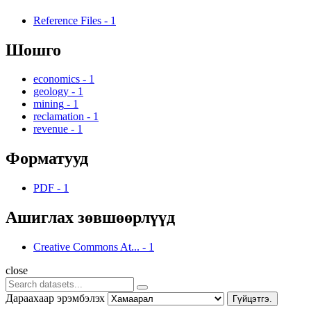
Reference Files
-
1
Шошго
economics
-
1
geology
-
1
mining
-
1
reclamation
-
1
revenue
-
1
Форматууд
PDF
-
1
Ашиглах зөвшөөрлүүд
Creative Commons At...
-
1
close
Дараахаар эрэмбэлэх
Гүйцэтгэ.