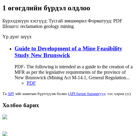
1 өгөгдлийн бүрдэл олдлоо
Бүрэлдэхүүн хэсгүүд:
Тусгай зөвшөөрөл
Форматууд:
PDF
Шошго:
reclamation
geology
mining
Үр дүнг шүүх
Guide to Development of a Mine Feasibility
Study New Brunswick
PDF- The following is intended as a guide to the creation of a
MFR as per the legislative requirements of the province of
New Brunswick (Mining Act M-14.1, General Regulation...
PDF
Та
API
-ийг ашиглан бүртгүүлж болно (
API бичиг баримтууд
-ээс харна уу).
Холбоо барих
Хаяг: Ашигт малтмал, газрын тосны газар, Монгол Улс, Улаанбаатар хот
15170, Чингэлтэй дүүрэг, Барилгачдын талбай-3, Засгийн газрын XII байр,
баруун жигүүр
Факс: 976-11-310370