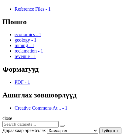
Reference Files
-
1
Шошго
economics
-
1
geology
-
1
mining
-
1
reclamation
-
1
revenue
-
1
Форматууд
PDF
-
1
Ашиглах зөвшөөрлүүд
Creative Commons At...
-
1
close
Дараахаар эрэмбэлэх
Гүйцэтгэ.