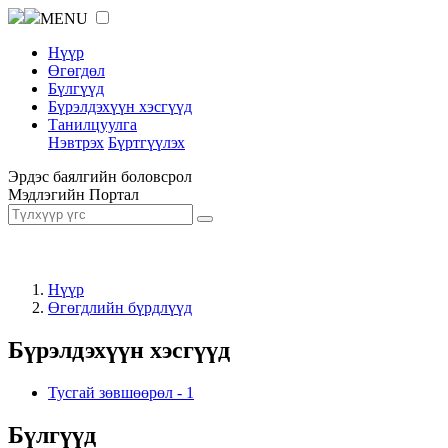
MENU
Нүүр
Өгөгдөл
Бүлгүүд
Бүрэлдэхүүн хэсгүүд
Танилцуулга
Нэвтрэх
Бүртгүүлэх
Эрдэс баялгийн боловсрол
Мэдлэгийн Портал
Нүүр
Өгөгдлийн бүрдлүүд
Бүрэлдэхүүн хэсгүүд
Тусгай зөвшөөрөл
-
1
Бүлгүүд