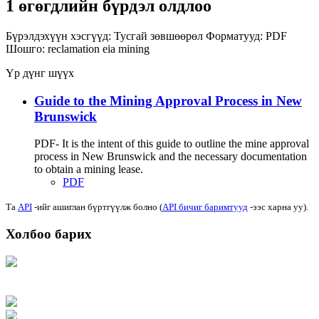
1 өгөгдлийн бүрдэл олдлоо
Бүрэлдэхүүн хэсгүүд:
Тусгай зөвшөөрөл
Форматууд:
PDF
Шошго:
reclamation
eia
mining
Үр дүнг шүүх
Guide to the Mining Approval Process in New
Brunswick
PDF- It is the intent of this guide to outline the mine approval
process in New Brunswick and the necessary documentation
to obtain a mining lease.
PDF
Та
API
-ийг ашиглан бүртгүүлж болно (
API бичиг баримтууд
-ээс харна уу).
Холбоо барих
Хаяг: Ашигт малтмал, газрын тосны газар, Монгол Улс, Улаанбаатар хот
15170, Чингэлтэй дүүрэг, Барилгачдын талбай-3, Засгийн газрын XII байр,
баруун жигүүр
Факс: 976-11-310370
Вэб админ: 976-51-263915