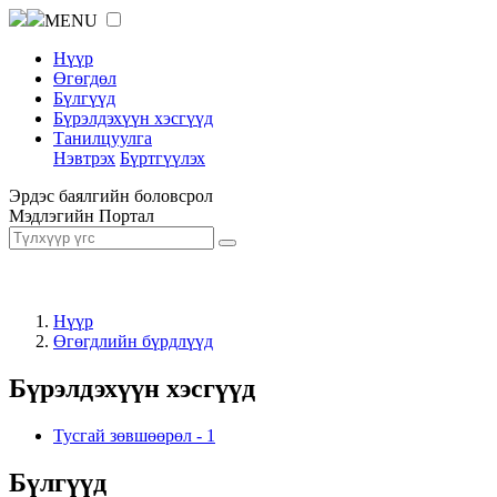
MENU
Нүүр
Өгөгдөл
Бүлгүүд
Бүрэлдэхүүн хэсгүүд
Танилцуулга
Нэвтрэх
Бүртгүүлэх
Эрдэс баялгийн боловсрол
Мэдлэгийн Портал
Нүүр
Өгөгдлийн бүрдлүүд
Бүрэлдэхүүн хэсгүүд
Тусгай зөвшөөрөл
-
1
Бүлгүүд