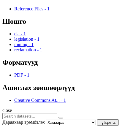
Reference Files
-
1
Шошго
eia
-
1
legislation
-
1
mining
-
1
reclamation
-
1
Форматууд
PDF
-
1
Ашиглах зөвшөөрлүүд
Creative Commons At...
-
1
close
Дараахаар эрэмбэлэх
Гүйцэтгэ.