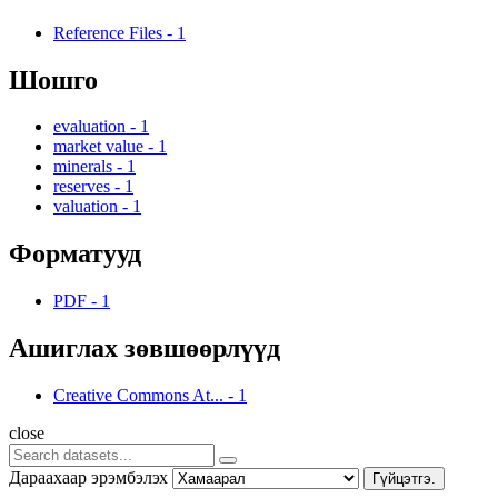
Reference Files
-
1
Шошго
evaluation
-
1
market value
-
1
minerals
-
1
reserves
-
1
valuation
-
1
Форматууд
PDF
-
1
Ашиглах зөвшөөрлүүд
Creative Commons At...
-
1
close
Дараахаар эрэмбэлэх
Гүйцэтгэ.