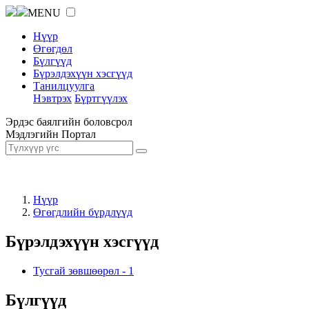
MENU
Нүүр
Өгөгдөл
Бүлгүүд
Бүрэлдэхүүн хэсгүүд
Танилцуулга
Нэвтрэх
Бүртгүүлэх
Эрдэс баялгийн боловсрол
Мэдлэгийн Портал
Нүүр
Өгөгдлийн бүрдлүүд
Бүрэлдэхүүн хэсгүүд
Тусгай зөвшөөрөл
-
1
Бүлгүүд