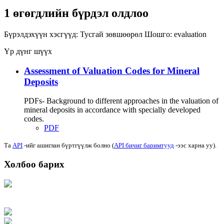
1 өгөгдлийн бүрдэл олдлоо
Бүрэлдэхүүн хэсгүүд:
Тусгай зөвшөөрөл
Шошго:
evaluation
Үр дүнг шүүх
Assessment of Valuation Codes for Mineral
Deposits
PDFs- Background to different approaches in the valuation of
mineral deposits in accordance with specially developed
codes.
PDF
Та
API
-ийг ашиглан бүртгүүлж болно (
API бичиг баримтууд
-ээс харна уу).
Холбоо барих
Хаяг: Ашигт малтмал, газрын тосны газар, Монгол Улс, Улаанбаатар хот
15170, Чингэлтэй дүүрэг, Барилгачдын талбай-3, Засгийн газрын XII байр,
баруун жигүүр
Факс: 976-11-310370
Вэб админ: 976-51-263915