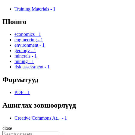
Training Materials
-
1
Шошго
economics
-
1
engineering
-
1
environment
-
1
geology
-
1
minerals
-
1
mining
-
1
risk assessment
-
1
Форматууд
PDF
-
1
Ашиглах зөвшөөрлүүд
Creative Commons At...
-
1
close