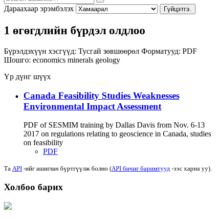
Дараахаар эрэмбэлэх
Гүйцэтгэ.
1 өгөгдлийн бүрдэл олдлоо
Бүрэлдэхүүн хэсгүүд:
Тусгай зөвшөөрөл
Форматууд:
PDF
Шошго:
economics
minerals
geology
Үр дүнг шүүх
Canada Feasibility Studies Weaknesses
Environmental Impact Assessment
PDF of SESMIM training by Dallas Davis from Nov. 6-13
2017 on regulations relating to geoscience in Canada, studies
on feasibility
PDF
Та
API
-ийг ашиглан бүртгүүлж болно (
API бичиг баримтууд
-ээс харна уу).
Холбоо барих
Хаяг: Ашигт малтмал, газрын тосны газар, Монгол Улс, Улаанбаатар хот
15170, Чингэлтэй дүүрэг, Барилгачдын талбай-3, Засгийн газрын XII байр,