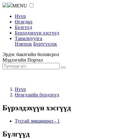
MENU
Нүүр
Өгөгдөл
Бүлгүүд
Бүрэлдэхүүн хэсгүүд
Танилцуулга
Нэвтрэх
Бүртгүүлэх
Эрдэс баялгийн боловсрол
Мэдлэгийн Портал
Нүүр
Өгөгдлийн бүрдлүүд
Бүрэлдэхүүн хэсгүүд
Тусгай зөвшөөрөл
-
1
Бүлгүүд