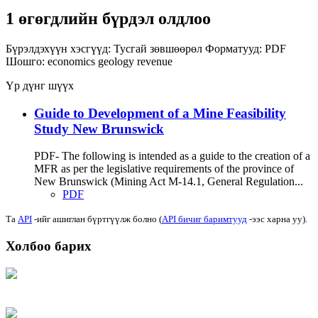
1 өгөгдлийн бүрдэл олдлоо
Бүрэлдэхүүн хэсгүүд:
Тусгай зөвшөөрөл
Форматууд:
PDF
Шошго:
economics
geology
revenue
Үр дүнг шүүх
Guide to Development of a Mine Feasibility
Study New Brunswick
PDF- The following is intended as a guide to the creation of a
MFR as per the legislative requirements of the province of
New Brunswick (Mining Act M-14.1, General Regulation...
PDF
Та
API
-ийг ашиглан бүртгүүлж болно (
API бичиг баримтууд
-ээс харна уу).
Холбоо барих
Хаяг: Ашигт малтмал, газрын тосны газар, Монгол Улс, Улаанбаатар хот
15170, Чингэлтэй дүүрэг, Барилгачдын талбай-3, Засгийн газрын XII байр,
баруун жигүүр
Факс: 976-11-310370