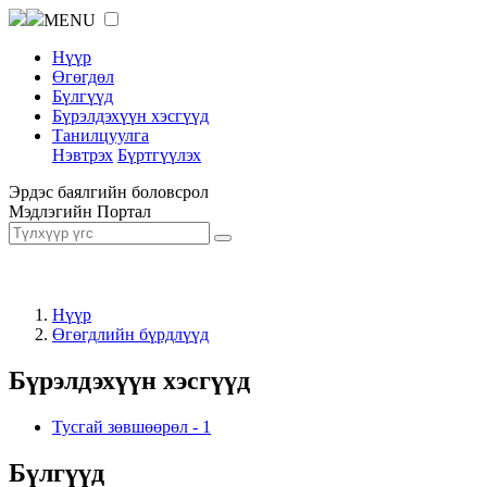
MENU
Нүүр
Өгөгдөл
Бүлгүүд
Бүрэлдэхүүн хэсгүүд
Танилцуулга
Нэвтрэх
Бүртгүүлэх
Эрдэс баялгийн боловсрол
Мэдлэгийн Портал
Нүүр
Өгөгдлийн бүрдлүүд
Бүрэлдэхүүн хэсгүүд
Тусгай зөвшөөрөл
-
1
Бүлгүүд