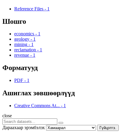
Reference Files
-
1
Шошго
economics
-
1
geology
-
1
mining
-
1
reclamation
-
1
revenue
-
1
Форматууд
PDF
-
1
Ашиглах зөвшөөрлүүд
Creative Commons At...
-
1
close
Дараахаар эрэмбэлэх
Гүйцэтгэ.