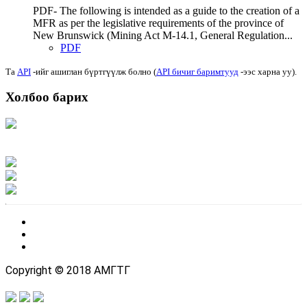
PDF- The following is intended as a guide to the creation of a
MFR as per the legislative requirements of the province of
New Brunswick (Mining Act M-14.1, General Regulation...
PDF
Та
API
-ийг ашиглан бүртгүүлж болно (
API бичиг баримтууд
-ээс харна уу).
Холбоо барих
Хаяг: Ашигт малтмал, газрын тосны газар, Монгол Улс, Улаанбаатар хот
15170, Чингэлтэй дүүрэг, Барилгачдын талбай-3, Засгийн газрын XII байр,
баруун жигүүр
Факс: 976-11-310370
Вэб админ: 976-51-263915
Цахим шуудан: info@mrpam.gov.mn
Copyright © 2018 АМГТГ