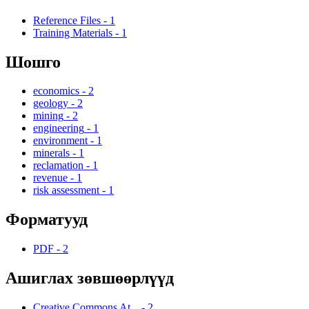
Reference Files
-
1
Training Materials
-
1
Шошго
economics
-
2
geology
-
2
mining
-
2
engineering
-
1
environment
-
1
minerals
-
1
reclamation
-
1
revenue
-
1
risk assessment
-
1
Форматууд
PDF
-
2
Ашиглах зөвшөөрлүүд
Creative Commons At...
-
2