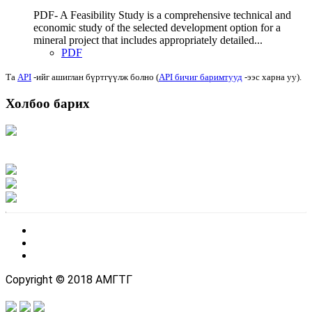
PDF- A Feasibility Study is a comprehensive technical and
economic study of the selected development option for a
mineral project that includes appropriately detailed...
PDF
Та
API
-ийг ашиглан бүртгүүлж болно (
API бичиг баримтууд
-ээс харна уу).
Холбоо барих
Хаяг: Ашигт малтмал, газрын тосны газар, Монгол Улс, Улаанбаатар хот
15170, Чингэлтэй дүүрэг, Барилгачдын талбай-3, Засгийн газрын XII байр,
баруун жигүүр
Факс: 976-11-310370
Вэб админ: 976-51-263915
Цахим шуудан: info@mrpam.gov.mn
Copyright © 2018 АМГТГ