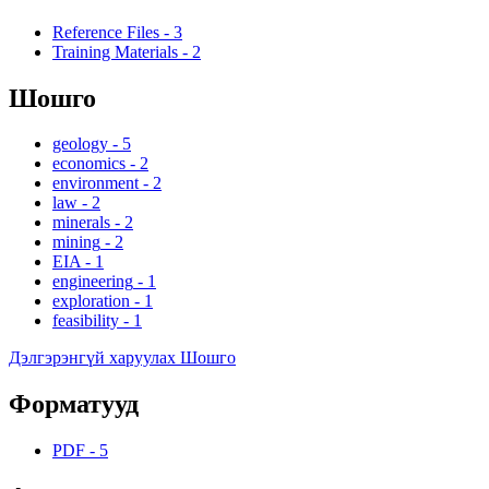
Reference Files
-
3
Training Materials
-
2
Шошго
geology
-
5
economics
-
2
environment
-
2
law
-
2
minerals
-
2
mining
-
2
EIA
-
1
engineering
-
1
exploration
-
1
feasibility
-
1
Дэлгэрэнгүй харуулах Шошго
Форматууд
PDF
-
5