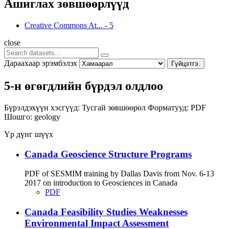
Ашиглах зөвшөөрлүүд
Creative Commons At...
-
5
close
Дараахаар эрэмбэлэх
Гүйцэтгэ.
5-н өгөгдлийн бүрдэл олдлоо
Бүрэлдэхүүн хэсгүүд:
Тусгай зөвшөөрөл
Форматууд:
PDF
Шошго:
geology
Үр дүнг шүүх
Canada Geoscience Structure Programs
PDF of SESMIM training by Dallas Davis from Nov. 6-13
2017 on introduction to Geosciences in Canada
PDF
Canada Feasibility Studies Weaknesses
Environmental Impact Assessment