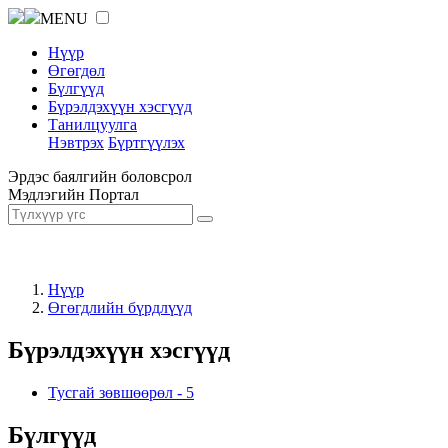
MENU
Нүүр
Өгөгдөл
Бүлгүүд
Бүрэлдэхүүн хэсгүүд
Танилцуулга
Нэвтрэх
Бүртгүүлэх
Эрдэс баялгийн боловсрол
Мэдлэгийн Портал
Нүүр
Өгөгдлийн бүрдлүүд
Бүрэлдэхүүн хэсгүүд
Тусгай зөвшөөрөл
-
5
Бүлгүүд