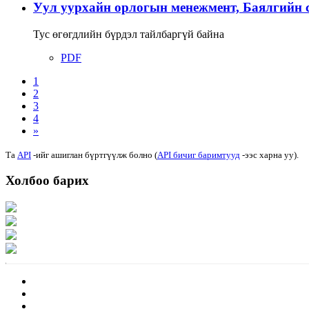
Уул уурхайн орлогын менежмент, Баялгийн 
Тус өгөгдлийн бүрдэл тайлбаргүй байна
PDF
1
2
3
4
»
Та
API
-ийг ашиглан бүртгүүлж болно (
API бичиг баримтууд
-ээс харна уу).
Холбоо барих
Хаяг: Ашигт малтмал, газрын тосны газар, Монгол Улс, Улаанбаатар хот 1
Факс: 976-11-310370
Вэб админ: 976-51-263915
Цахим шуудан: info@mrpam.gov.mn