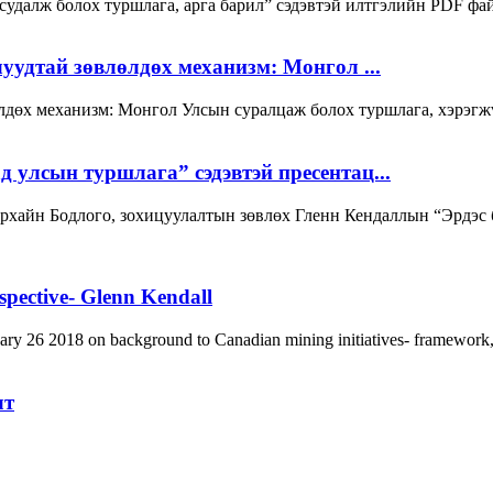
удалж болох туршлага, арга барил” сэдэвтэй илтгэлийн PDF фа
луудтай зөвлөлдөх механизм: Монгол ...
лөлдөх механизм: Монгол Улсын суралцаж болох туршлага, хэрэг
 улсын туршлага” сэдэвтэй пресентац...
хайн Бодлого, зохицуулалтын зөвлөх Гленн Кендаллын “Эрдэс б
spective- Glenn Kendall
y 26 2018 on background to Canadian mining initiatives- framework,
лт