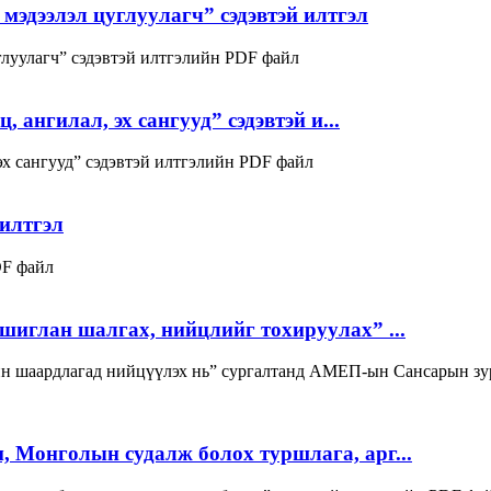
мэдээлэл цуглуулагч” сэдэвтэй илтгэл
глуулагч” сэдэвтэй илтгэлийн PDF файл
 ангилал, эх сангууд” сэдэвтэй и...
 эх сангууд” сэдэвтэй илтгэлийн PDF файл
илтгэл
DF файл
шиглан шалгах, нийцлийг тохируулах” ...
ийн шаардлагад нийцүүлэх нь” сургалтанд АМЕП-ын Сансарын з
 Монголын судалж болох туршлага, арг...