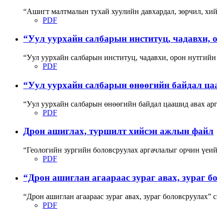
“Ашигт малтмалын тухай хуулийн давхардал, зөрчил, хий
PDF
“Уул уурхайн салбарын институц, чадавхи, о
“Уул уурхайн салбарын институц, чадавхи, орон нутгийн
PDF
“Уул уурхайн салбарын өнөөгийн байдал цааш
“Уул уурхайн салбарын өнөөгийн байдал цаашид авах ар
PDF
Дрон ашиглах, туршилт хийсэн ажлын файл
“Геологийн зургийн боловсруулах аргачлалыг орчин үеи
PDF
“Дрон ашиглан агаараас зураг авах, зураг б
“Дрон ашиглан агаараас зураг авах, зураг боловсруулах”
PDF