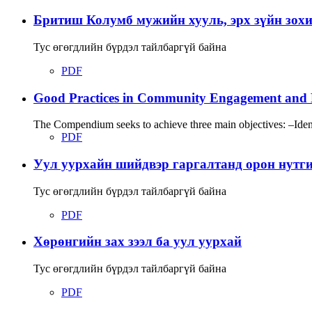
Бритиш Колумб мужийн хууль, эрх зүйн зох
Тус өгөгдлийн бүрдэл тайлбаргүй байна
PDF
Good Practices in Community Engagement and 
The Compendium seeks to achieve three main objectives: –Identi
PDF
Уул уурхайн шийдвэр гаргалтанд орон нутгий
Тус өгөгдлийн бүрдэл тайлбаргүй байна
PDF
Хөрөнгийн зах зээл ба уул уурхай
Тус өгөгдлийн бүрдэл тайлбаргүй байна
PDF