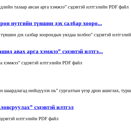
длийн талаар авсан арга хэмжээ” сэдэвтэй илтгэлийн PDF файл
рон нутгийн түвшин дэх салбар хооро...
 түвшин дэх салбар хоорондын уялдаа холбоо” сэдэвтэй илтгэли
ид авах арга хэмжээ” сэдэвтэй илтгэ...
га хэмжээ” сэдэвтэй илтгэлийн PDF файл
йн шаардлагад нийцүүлэх нь” сургалтын үеэр дрон ашиглах, тур
оловсруулах” сэдэвтэй илтгэл
 сэдэвтэй илтгэлийн PDF файл