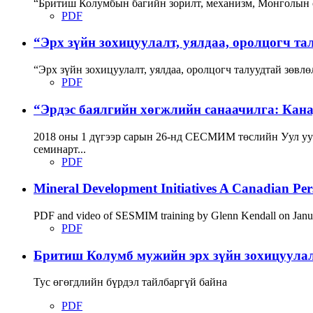
“Бритиш Колумбын багийн зорилт, механизм, Монголын с
PDF
“Эрх зүйн зохицуулалт, уялдаа, оролцогч та
“Эрх зүйн зохицуулалт, уялдаа, оролцогч талуудтай зөв
PDF
“Эрдэс баялгийн хөгжлийн санаачилга: Канад
2018 оны 1 дүгээр сарын 26-нд СЕСМИМ төслийн Уул уур
семинарт...
PDF
Mineral Development Initiatives A Canadian Per
PDF and video of SESMIM training by Glenn Kendall on Januar
PDF
Бритиш Колумб мужийн эрх зүйн зохицуула
Тус өгөгдлийн бүрдэл тайлбаргүй байна
PDF