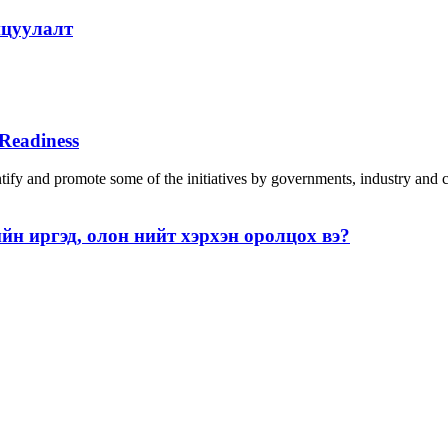
ицуулалт
Readiness
fy and promote some of the initiatives by governments, industry and co
н иргэд, олон нийт хэрхэн оролцох вэ?