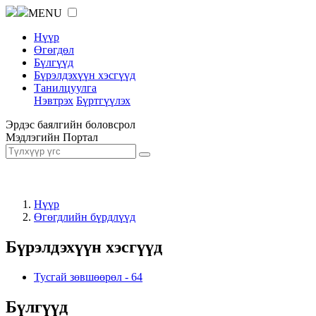
MENU
Нүүр
Өгөгдөл
Бүлгүүд
Бүрэлдэхүүн хэсгүүд
Танилцуулга
Нэвтрэх
Бүртгүүлэх
Эрдэс баялгийн боловсрол
Мэдлэгийн Портал
Нүүр
Өгөгдлийн бүрдлүүд
Бүрэлдэхүүн хэсгүүд
Тусгай зөвшөөрөл
-
64
Бүлгүүд