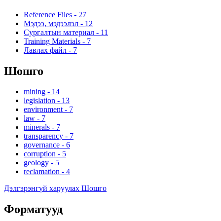
Reference Files
-
27
Мэдээ, мэдээлэл
-
12
Сургалтын материал
-
11
Training Materials
-
7
Лавлах файл
-
7
Шошго
mining
-
14
legislation
-
13
environment
-
7
law
-
7
minerals
-
7
transparency
-
7
governance
-
6
corruption
-
5
geology
-
5
reclamation
-
4
Дэлгэрэнгүй харуулах Шошго
Форматууд