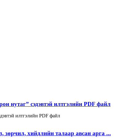
 нутаг” сэдэвтэй илтгэлийн PDF файл
эвтэй илтгэлийн PDF файл
зөрчил, хийдлийн талаар авсан арга ...