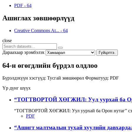
PDF
-
64
Ашиглах зөвшөөрлүүд
Creative Commons At...
-
64
close
Дараахаар эрэмбэлэх
Гүйцэтгэ.
64-н өгөгдлийн бүрдэл олдлоо
Бүрэлдэхүүн хэсгүүд:
Тусгай зөвшөөрөл
Форматууд:
PDF
Үр дүнг шүүх
“ТОГТВОРТОЙ ХӨГЖИЛ: Уул уурхай ба Орон
“ТОГТВОРТОЙ ХӨГЖИЛ: Уул уурхай ба Орон нутаг” сэд
PDF
“Ашигт малтмалын тухай хуулийн давхардал, 