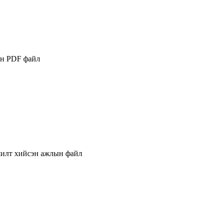
йн PDF файл
шилт хийсэн ажлын файл