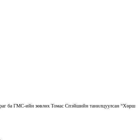
ураг ба ГМС-ийн зөвлөх Томас Спэйшийн танилцуулсан “Хөрш