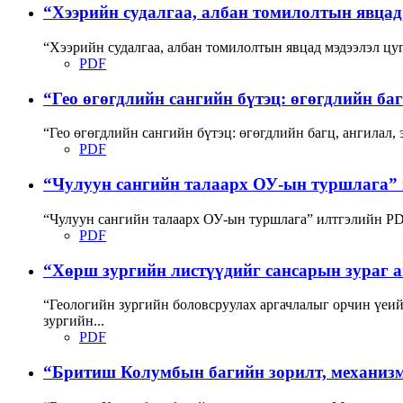
“Хээрийн судалгаа, албан томилолтын явцад 
“Хээрийн судалгаа, албан томилолтын явцад мэдээлэл цу
PDF
“Гео өгөгдлийн сангийн бүтэц: өгөгдлийн багц,
“Гео өгөгдлийн сангийн бүтэц: өгөгдлийн багц, ангилал,
PDF
“Чулуун сангийн талаарх ОУ-ын туршлага” 
“Чулуун сангийн талаарх ОУ-ын туршлага” илтгэлийн P
PDF
“Хөрш зургийн листүүдийг сансарын зураг а
“Геологийн зургийн боловсруулах аргачлалыг орчин үе
зургийн...
PDF
“Бритиш Колумбын багийн зорилт, механизм,