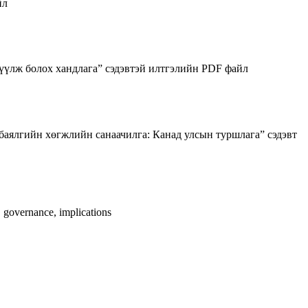
йл
жүүлж болох хандлага” сэдэвтэй илтгэлийн PDF файл
аялгийн хөгжлийн санаачилга: Канад улсын туршлага” сэдэвт
 governance, implications