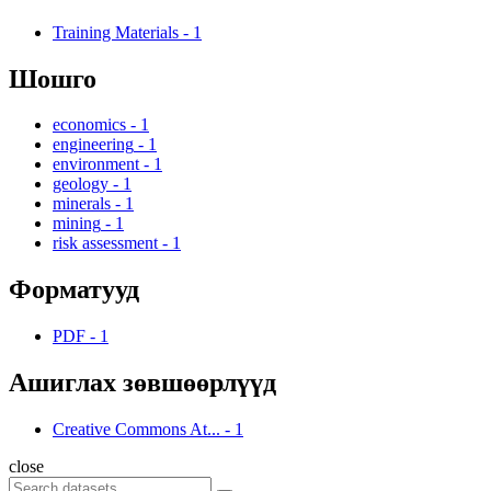
Training Materials
-
1
Шошго
economics
-
1
engineering
-
1
environment
-
1
geology
-
1
minerals
-
1
mining
-
1
risk assessment
-
1
Форматууд
PDF
-
1
Ашиглах зөвшөөрлүүд
Creative Commons At...
-
1
close