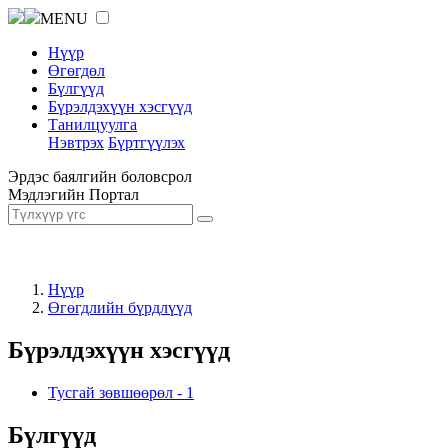
MENU
Нүүр
Өгөгдөл
Бүлгүүд
Бүрэлдэхүүн хэсгүүд
Танилцуулга
Нэвтрэх
Бүртгүүлэх
Эрдэс баялгийн боловсрол
Мэдлэгийн Портал
Нүүр
Өгөгдлийн бүрдлүүд
Бүрэлдэхүүн хэсгүүд
Тусгай зөвшөөрөл
-
1
Бүлгүүд