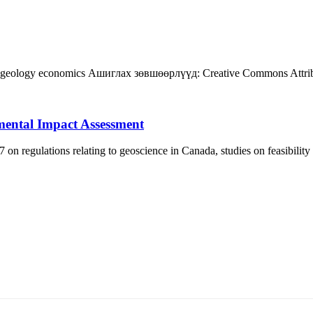
geology
economics
Ашиглах зөвшөөрлүүд:
Creative Commons Attri
mental Impact Assessment
 regulations relating to geoscience in Canada, studies on feasibility
5170, Чингэлтэй дүүрэг, Барилгачдын талбай-3, Засгийн газрын XII байр, бару