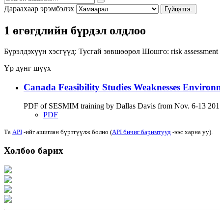
Дараахаар эрэмбэлэх
Гүйцэтгэ.
1 өгөгдлийн бүрдэл олдлоо
Бүрэлдэхүүн хэсгүүд:
Тусгай зөвшөөрөл
Шошго:
risk assessment
Үр дүнг шүүх
Canada Feasibility Studies Weaknesses Environ
PDF of SESMIM training by Dallas Davis from Nov. 6-13 2017 on
PDF
Та
API
-ийг ашиглан бүртгүүлж болно (
API бичиг баримтууд
-ээс харна уу).
Холбоо барих
Хаяг: Ашигт малтмал, газрын тосны газар, Монгол Улс, Улаанбаатар хот 1
Факс: 976-11-310370
Вэб админ: 976-51-263915
Цахим шуудан: info@mrpam.gov.mn