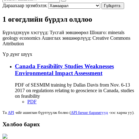
Дараахаар эрэмбэлэх
Гүйцэтгэ.
1 өгөгдлийн бүрдэл олдлоо
Бүрэлдэхүүн хэсгүүд:
Тусгай зөвшөөрөл
Шошго:
minerals
geology
economics
Ашиглах зөвшөөрлүүд:
Creative Commons
Attribution
Үр дүнг шүүх
Canada Feasibility Studies Weaknesses
Environmental Impact Assessment
PDF of SESMIM training by Dallas Davis from Nov. 6-13
2017 on regulations relating to geoscience in Canada, studies
on feasibility
PDF
Та
API
-ийг ашиглан бүртгүүлж болно (
API бичиг баримтууд
-ээс харна уу).
Холбоо барих
Хаяг: Ашигт малтмал, газрын тосны газар, Монгол Улс, Улаанбаатар хот