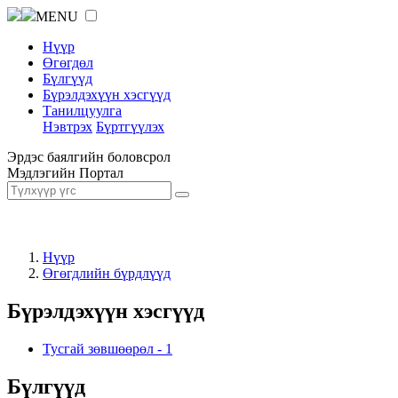
MENU
Нүүр
Өгөгдөл
Бүлгүүд
Бүрэлдэхүүн хэсгүүд
Танилцуулга
Нэвтрэх
Бүртгүүлэх
Эрдэс баялгийн боловсрол
Мэдлэгийн Портал
Нүүр
Өгөгдлийн бүрдлүүд
Бүрэлдэхүүн хэсгүүд
Тусгай зөвшөөрөл
-
1
Бүлгүүд