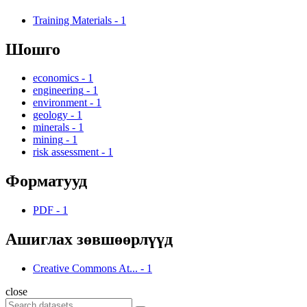
Training Materials
-
1
Шошго
economics
-
1
engineering
-
1
environment
-
1
geology
-
1
minerals
-
1
mining
-
1
risk assessment
-
1
Форматууд
PDF
-
1
Ашиглах зөвшөөрлүүд
Creative Commons At...
-
1
close