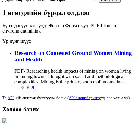
1 өгөгдлийн бүрдэл олдлоо
Бүрэлдэхүүн хэсгүүд:
Жендэр
Форматууд:
PDF
Шошго:
environment
mining
Үр дүнг шүүх
Research on Contested Ground Women Mining
and Health
PDF- Researching health impacts of mining on women living
in mining towns is fraught with social and methodological
complexities. Mining is the primary source of income in a...
PDF
Та
API
-ийг ашиглан бүртгүүлж болно (
API бичиг баримтууд
-ээс харна уу).
Холбоо барих
Хаяг: Ашигт малтмал, газрын тосны газар, Монгол Улс, Улаанбаатар хот
15170, Чингэлтэй дүүрэг, Барилгачдын талбай-3, Засгийн газрын XII байр,
баруун жигүүр