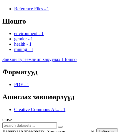
Reference Files
-
1
Шошго
environment
-
1
gender
-
1
health
-
1
mining
-
1
Зөвхөн түгээмлийг харуулах Шошго
Форматууд
PDF
-
1
Ашиглах зөвшөөрлүүд
Creative Commons At...
-
1
close
Дараахаар эрэмбэлэх
Гүйцэтгэ.