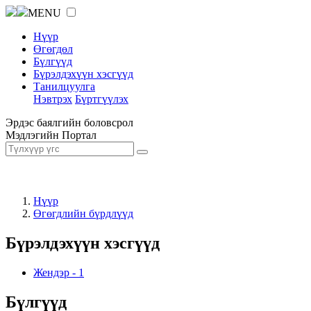
MENU
Нүүр
Өгөгдөл
Бүлгүүд
Бүрэлдэхүүн хэсгүүд
Танилцуулга
Нэвтрэх
Бүртгүүлэх
Эрдэс баялгийн боловсрол
Мэдлэгийн Портал
Нүүр
Өгөгдлийн бүрдлүүд
Бүрэлдэхүүн хэсгүүд
Жендэр
-
1
Бүлгүүд