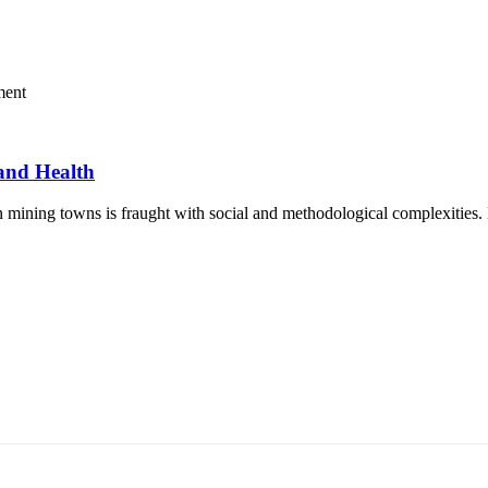
ment
and Health
ining towns is fraught with social and methodological complexities. M
5170, Чингэлтэй дүүрэг, Барилгачдын талбай-3, Засгийн газрын XII байр, бару