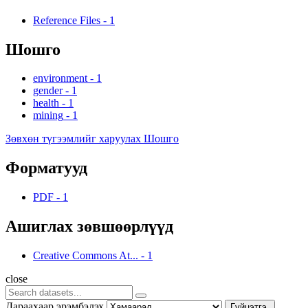
Reference Files
-
1
Шошго
environment
-
1
gender
-
1
health
-
1
mining
-
1
Зөвхөн түгээмлийг харуулах Шошго
Форматууд
PDF
-
1
Ашиглах зөвшөөрлүүд
Creative Commons At...
-
1
close
Дараахаар эрэмбэлэх
Гүйцэтгэ.