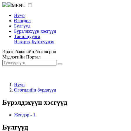
MENU
Нүүр
Өгөгдөл
Бүлгүүд
Бүрэлдэхүүн хэсгүүд
Танилцуулга
Нэвтрэх
Бүртгүүлэх
Эрдэс баялгийн боловсрол
Мэдлэгийн Портал
Нүүр
Өгөгдлийн бүрдлүүд
Бүрэлдэхүүн хэсгүүд
Жендэр
-
1
Бүлгүүд