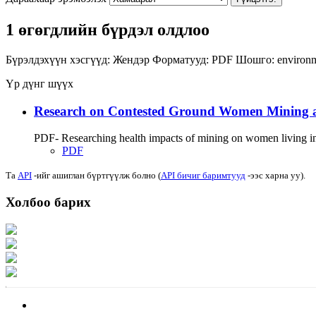
1 өгөгдлийн бүрдэл олдлоо
Бүрэлдэхүүн хэсгүүд:
Жендэр
Форматууд:
PDF
Шошго:
environ
Үр дүнг шүүх
Research on Contested Ground Women Mining 
PDF- Researching health impacts of mining on women living in m
PDF
Та
API
-ийг ашиглан бүртгүүлж болно (
API бичиг баримтууд
-ээс харна уу).
Холбоо барих
Хаяг: Ашигт малтмал, газрын тосны газар, Монгол Улс, Улаанбаатар хот 1
Факс: 976-11-310370
Вэб админ: 976-51-263915
Цахим шуудан: info@mrpam.gov.mn