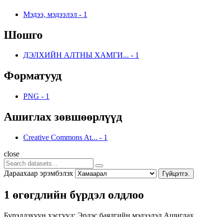
Мэдээ, мэдээлэл
-
1
Шошго
ДЭЛХИЙН АЛТНЫ ХАМГИ...
-
1
Форматууд
PNG
-
1
Ашиглах зөвшөөрлүүд
Creative Commons At...
-
1
close
Дараахаар эрэмбэлэх
Гүйцэтгэ.
1 өгөгдлийн бүрдэл олдлоо
Бүрэлдэхүүн хэсгүүд:
Эрдэс баялгийн мэдээлэл
Ашиглах