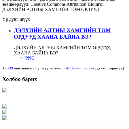
зөвшөөрлүүд:
Creative Commons Attribution
Шошго:
ДЭЛХИЙН АЛТНЫ ХАМГИЙН ТОМ ОРДУУД
Үр дүнг шүүх
ДЭЛХИЙН АЛТНЫ ХАМГИЙН ТОМ
ОРДУУД ХААНА БАЙНА ВЭ?
ДЭЛХИЙН АЛТНЫ ХАМГИЙН ТОМ ОРДУУД
ХААНА БАЙНА ВЭ?
PNG
Та
API
-ийг ашиглан бүртгүүлж болно (
API бичиг баримтууд
-ээс харна уу).
Холбоо барих
Хаяг: Ашигт малтмал, газрын тосны газар, Монгол Улс, Улаанбаатар хот
15170, Чингэлтэй дүүрэг, Барилгачдын талбай-3, Засгийн газрын XII байр,
баруун жигүүр
Факс: 976-11-310370
Вэб админ: 976-51-263915
Цахим шуудан: info@mrpam.gov.mn