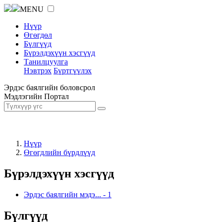
MENU
Нүүр
Өгөгдөл
Бүлгүүд
Бүрэлдэхүүн хэсгүүд
Танилцуулга
Нэвтрэх
Бүртгүүлэх
Эрдэс баялгийн боловсрол
Мэдлэгийн Портал
Нүүр
Өгөгдлийн бүрдлүүд
Бүрэлдэхүүн хэсгүүд
Эрдэс баялгийн мэдэ...
-
1
Бүлгүүд