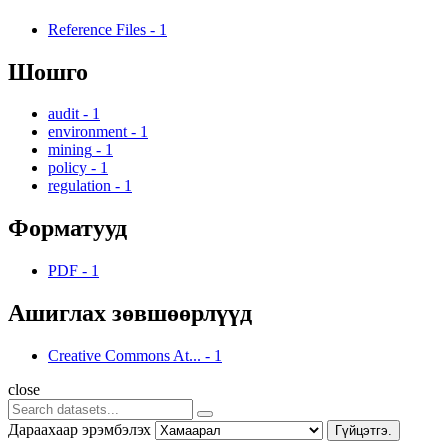
Reference Files
-
1
Шошго
audit
-
1
environment
-
1
mining
-
1
policy
-
1
regulation
-
1
Форматууд
PDF
-
1
Ашиглах зөвшөөрлүүд
Creative Commons At...
-
1
close
Дараахаар эрэмбэлэх
Гүйцэтгэ.