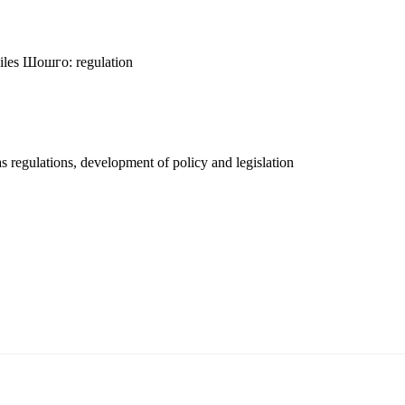
iles
Шошго:
regulation
 regulations, development of policy and legislation
5170, Чингэлтэй дүүрэг, Барилгачдын талбай-3, Засгийн газрын XII байр, бару