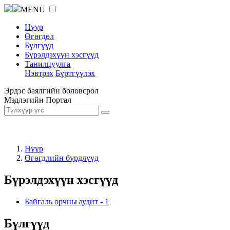
MENU
Нүүр
Өгөгдөл
Бүлгүүд
Бүрэлдэхүүн хэсгүүд
Танилцуулга
Нэвтрэх
Бүртгүүлэх
Эрдэс баялгийн боловсрол
Мэдлэгийн Портал
Нүүр
Өгөгдлийн бүрдлүүд
Бүрэлдэхүүн хэсгүүд
Байгаль орчны аудит
-
1
Бүлгүүд