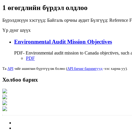
1 өгөгдлийн бүрдэл олдлоо
Бүрэлдэхүүн хэсгүүд:
Байгаль орчны аудит
Бүлгүүд:
Reference F
Үр дүнг шүүх
Environmental Audit Mission Objectives
PDF- Environmental audit mission to Canada objectives, such as
PDF
Та
API
-ийг ашиглан бүртгүүлж болно (
API бичиг баримтууд
-ээс харна уу).
Холбоо барих
Хаяг: Ашигт малтмал, газрын тосны газар, Монгол Улс, Улаанбаатар хот 1
Факс: 976-11-310370
Вэб админ: 976-51-263915
Цахим шуудан: info@mrpam.gov.mn