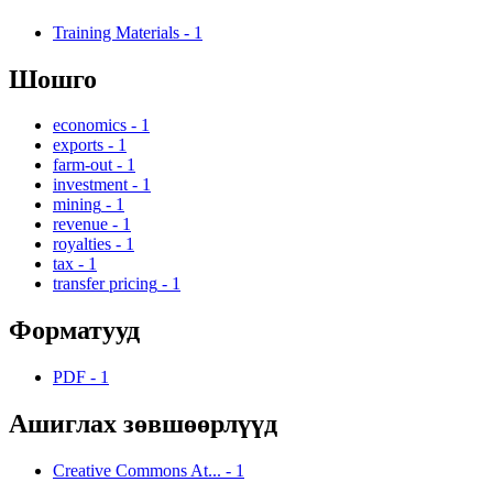
Training Materials
-
1
Шошго
economics
-
1
exports
-
1
farm-out
-
1
investment
-
1
mining
-
1
revenue
-
1
royalties
-
1
tax
-
1
transfer pricing
-
1
Форматууд
PDF
-
1
Ашиглах зөвшөөрлүүд
Creative Commons At...
-
1