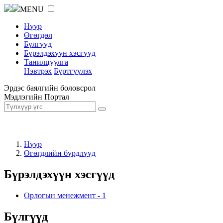
MENU
Нүүр
Өгөгдөл
Бүлгүүд
Бүрэлдэхүүн хэсгүүд
Танилцуулга
Нэвтрэх
Бүртгүүлэх
Эрдэс баялгийн боловсрол
Мэдлэгийн Портал
Нүүр
Өгөгдлийн бүрдлүүд
Бүрэлдэхүүн хэсгүүд
Орлогын менежмент
-
1
Бүлгүүд