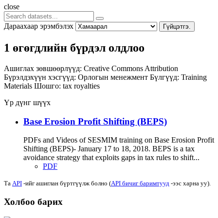
close
Дараахаар эрэмбэлэх
Гүйцэтгэ.
1 өгөгдлийн бүрдэл олдлоо
Ашиглах зөвшөөрлүүд:
Creative Commons Attribution
Бүрэлдэхүүн хэсгүүд:
Орлогын менежмент
Бүлгүүд:
Training
Materials
Шошго:
tax
royalties
Үр дүнг шүүх
Base Erosion Profit Shifting (BEPS)
PDFs and Videos of SESMIM training on Base Erosion Profit
Shifting (BEPS)- January 17 to 18, 2018. BEPS is a tax
avoidance strategy that exploits gaps in tax rules to shift...
PDF
Та
API
-ийг ашиглан бүртгүүлж болно (
API бичиг баримтууд
-ээс харна уу).
Холбоо барих