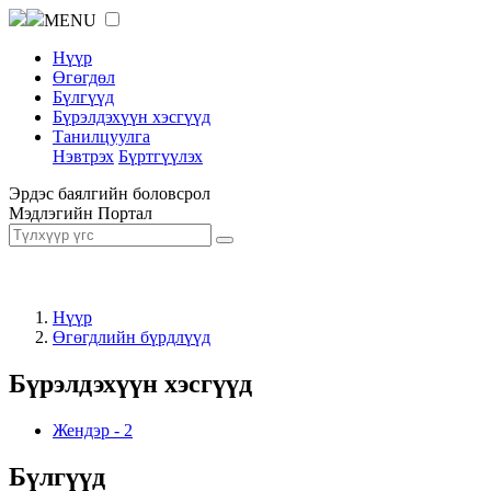
MENU
Нүүр
Өгөгдөл
Бүлгүүд
Бүрэлдэхүүн хэсгүүд
Танилцуулга
Нэвтрэх
Бүртгүүлэх
Эрдэс баялгийн боловсрол
Мэдлэгийн Портал
Нүүр
Өгөгдлийн бүрдлүүд
Бүрэлдэхүүн хэсгүүд
Жендэр
-
2
Бүлгүүд