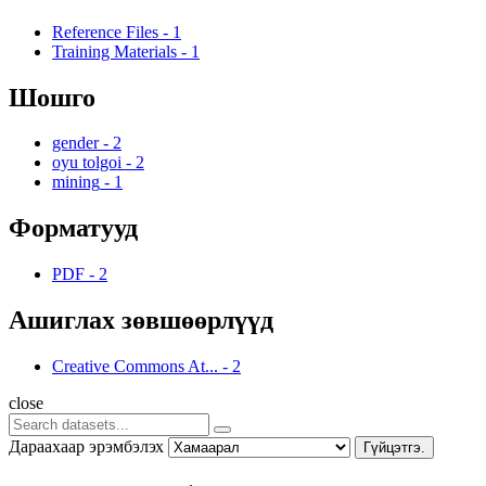
Reference Files
-
1
Training Materials
-
1
Шошго
gender
-
2
oyu tolgoi
-
2
mining
-
1
Форматууд
PDF
-
2
Ашиглах зөвшөөрлүүд
Creative Commons At...
-
2
close
Дараахаар эрэмбэлэх
Гүйцэтгэ.