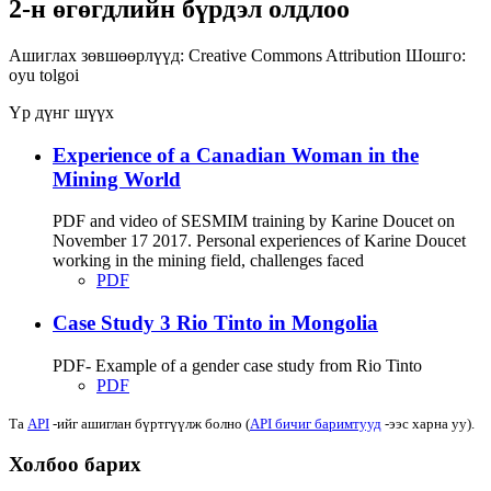
2-н өгөгдлийн бүрдэл олдлоо
Ашиглах зөвшөөрлүүд:
Creative Commons Attribution
Шошго:
oyu tolgoi
Үр дүнг шүүх
Experience of a Canadian Woman in the
Mining World
PDF and video of SESMIM training by Karine Doucet on
November 17 2017. Personal experiences of Karine Doucet
working in the mining field, challenges faced
PDF
Case Study 3 Rio Tinto in Mongolia
PDF- Example of a gender case study from Rio Tinto
PDF
Та
API
-ийг ашиглан бүртгүүлж болно (
API бичиг баримтууд
-ээс харна уу).
Холбоо барих