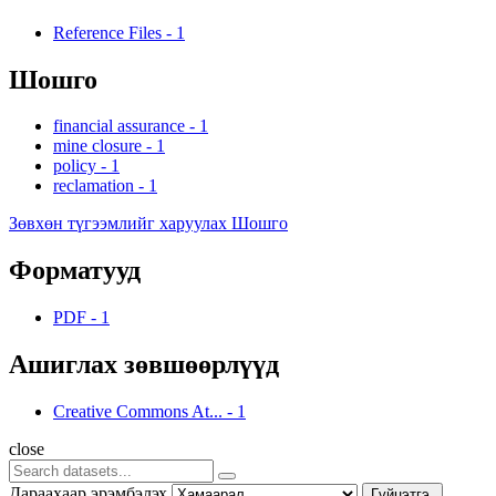
Reference Files
-
1
Шошго
financial assurance
-
1
mine closure
-
1
policy
-
1
reclamation
-
1
Зөвхөн түгээмлийг харуулах Шошго
Форматууд
PDF
-
1
Ашиглах зөвшөөрлүүд
Creative Commons At...
-
1
close
Дараахаар эрэмбэлэх
Гүйцэтгэ.