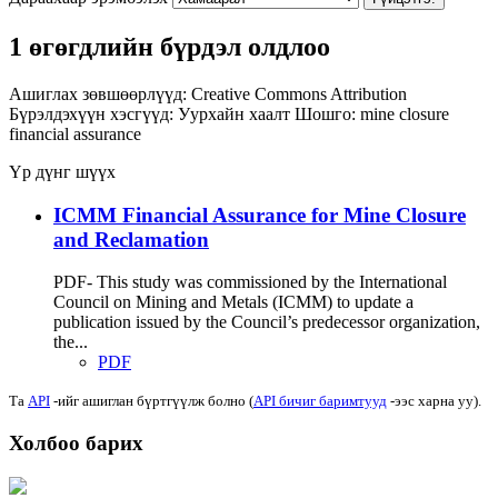
1 өгөгдлийн бүрдэл олдлоо
Ашиглах зөвшөөрлүүд:
Creative Commons Attribution
Бүрэлдэхүүн хэсгүүд:
Уурхайн хаалт
Шошго:
mine closure
financial assurance
Үр дүнг шүүх
ICMM Financial Assurance for Mine Closure
and Reclamation
PDF- This study was commissioned by the International
Council on Mining and Metals (ICMM) to update a
publication issued by the Council’s predecessor organization,
the...
PDF
Та
API
-ийг ашиглан бүртгүүлж болно (
API бичиг баримтууд
-ээс харна уу).
Холбоо барих
Хаяг: Ашигт малтмал, газрын тосны газар, Монгол Улс, Улаанбаатар хот