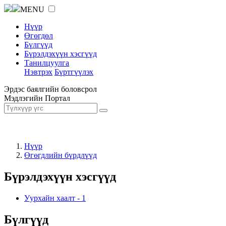
MENU
Нүүр
Өгөгдөл
Бүлгүүд
Бүрэлдэхүүн хэсгүүд
Танилцуулга
Нэвтрэх
Бүртгүүлэх
Эрдэс баялгийн боловсрол
Мэдлэгийн Портал
Нүүр
Өгөгдлийн бүрдлүүд
Бүрэлдэхүүн хэсгүүд
Уурхайн хаалт
-
1
Бүлгүүд