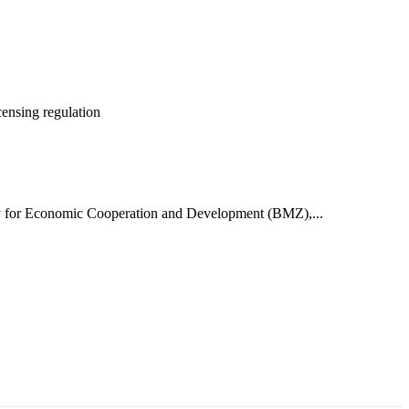
icensing
regulation
try for Economic Cooperation and Development (BMZ),...
ун жигүүр