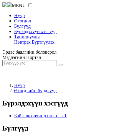
MENU
Нүүр
Өгөгдөл
Бүлгүүд
Бүрэлдэхүүн хэсгүүд
Танилцуулга
Нэвтрэх
Бүртгүүлэх
Эрдэс баялгийн боловсрол
Мэдлэгийн Портал
Нүүр
Өгөгдлийн бүрдлүүд
Бүрэлдэхүүн хэсгүүд
Байгаль орчинд нөлө...
-
1
Бүлгүүд