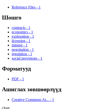
Reference Files
-
1
Шошго
contracts
-
1
economics
-
1
exploration
-
1
licensing
-
1
mining
-
1
negotiation
-
1
regulation
-
1
social provisions
-
1
Форматууд
PDF
-
1
Ашиглах зөвшөөрлүүд
Creative Commons At...
-
1
close