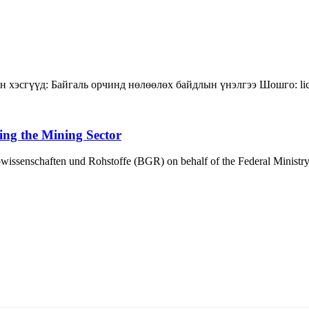
н хэсгүүд:
Байгаль орчинд нөлөөлөх байдлын үнэлгээ
Шошго:
l
ing the Mining Sector
eowissenschaften und Rohstoffe (BGR) on behalf of the Federal Minis
5170, Чингэлтэй дүүрэг, Барилгачдын талбай-3, Засгийн газрын XII байр, бару