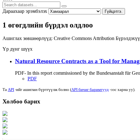
Дараахаар эрэмбэлэх
Гүйцэтгэ.
1 өгөгдлийн бүрдэл олдлоо
Ашиглах зөвшөөрлүүд:
Creative Commons Attribution
Бүрэлдэхүү
Үр дүнг шүүх
Natural Resource Contracts as a Tool for Manag
PDF- In this report commissioned by the Bundesanstalt für G
PDF
Та
API
-ийг ашиглан бүртгүүлж болно (
API бичиг баримтууд
-ээс харна уу).
Холбоо барих
Хаяг: Ашигт малтмал, газрын тосны газар, Монгол Улс, Улаанбаатар хот 1
Факс: 976-11-310370
Вэб админ: 976-51-263915
Цахим шуудан: info@mrpam.gov.mn