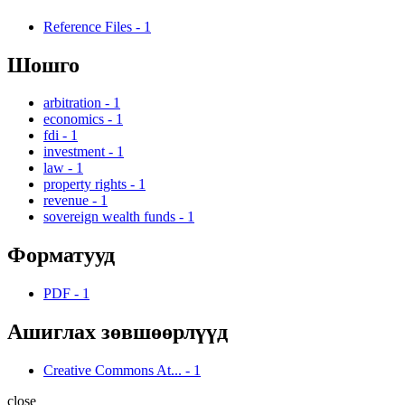
Reference Files
-
1
Шошго
arbitration
-
1
economics
-
1
fdi
-
1
investment
-
1
law
-
1
property rights
-
1
revenue
-
1
sovereign wealth funds
-
1
Форматууд
PDF
-
1
Ашиглах зөвшөөрлүүд
Creative Commons At...
-
1
close