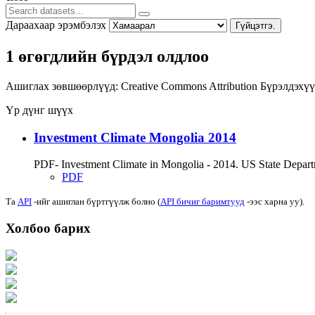
Дараахаар эрэмбэлэх
Гүйцэтгэ.
1 өгөгдлийн бүрдэл олдлоо
Ашиглах зөвшөөрлүүд:
Creative Commons Attribution
Бүрэлдэхүү
Үр дүнг шүүх
Investment Climate Mongolia 2014
PDF- Investment Climate in Mongolia - 2014. US State Departmen
PDF
Та
API
-ийг ашиглан бүртгүүлж болно (
API бичиг баримтууд
-ээс харна уу).
Холбоо барих
Хаяг: Ашигт малтмал, газрын тосны газар, Монгол Улс, Улаанбаатар хот 1
Факс: 976-11-310370
Вэб админ: 976-51-263915
Цахим шуудан: info@mrpam.gov.mn