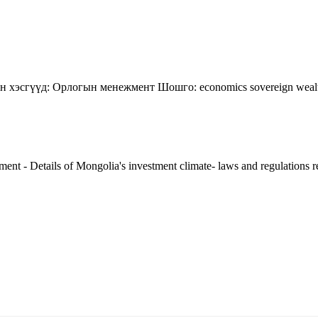
н хэсгүүд:
Орлогын менежмент
Шошго:
economics
sovereign weal
t - Details of Mongolia's investment climate- laws and regulations re
5170, Чингэлтэй дүүрэг, Барилгачдын талбай-3, Засгийн газрын XII байр, бару