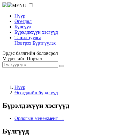
MENU
Нүүр
Өгөгдөл
Бүлгүүд
Бүрэлдэхүүн хэсгүүд
Танилцуулга
Нэвтрэх
Бүртгүүлэх
Эрдэс баялгийн боловсрол
Мэдлэгийн Портал
Нүүр
Өгөгдлийн бүрдлүүд
Бүрэлдэхүүн хэсгүүд
Орлогын менежмент
-
1
Бүлгүүд