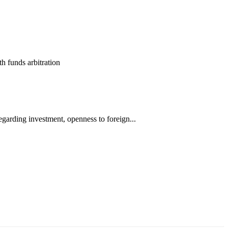
th funds
arbitration
garding investment, openness to foreign...
ун жигүүр