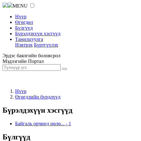
MENU
Нүүр
Өгөгдөл
Бүлгүүд
Бүрэлдэхүүн хэсгүүд
Танилцуулга
Нэвтрэх
Бүртгүүлэх
Эрдэс баялгийн боловсрол
Мэдлэгийн Портал
Нүүр
Өгөгдлийн бүрдлүүд
Бүрэлдэхүүн хэсгүүд
Байгаль орчинд нөлө...
-
1
Бүлгүүд