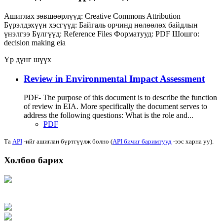
Ашиглах зөвшөөрлүүд:
Creative Commons Attribution
Бүрэлдэхүүн хэсгүүд:
Байгаль орчинд нөлөөлөх байдлын
үнэлгээ
Бүлгүүд:
Reference Files
Форматууд:
PDF
Шошго:
decision making
eia
Үр дүнг шүүх
Review in Environmental Impact Assessment
PDF- The purpose of this document is to describe the function
of review in EIA. More specifically the document serves to
address the following questions: What is the role and...
PDF
Та
API
-ийг ашиглан бүртгүүлж болно (
API бичиг баримтууд
-ээс харна уу).
Холбоо барих
Хаяг: Ашигт малтмал, газрын тосны газар, Монгол Улс, Улаанбаатар хот
15170, Чингэлтэй дүүрэг, Барилгачдын талбай-3, Засгийн газрын XII байр,
баруун жигүүр
Факс: 976-11-310370
Вэб админ: 976-51-263915