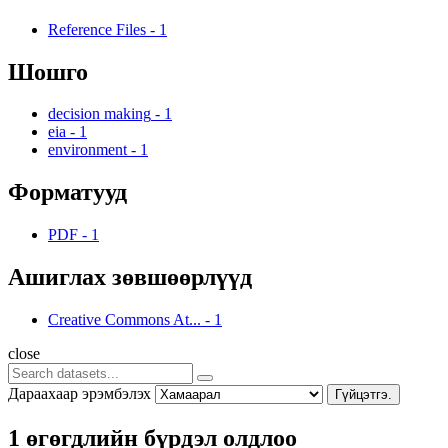
Reference Files
-
1
Шошго
decision making
-
1
eia
-
1
environment
-
1
Форматууд
PDF
-
1
Ашиглах зөвшөөрлүүд
Creative Commons At...
-
1
close
Дараахаар эрэмбэлэх
Гүйцэтгэ.
1 өгөгдлийн бүрдэл олдлоо