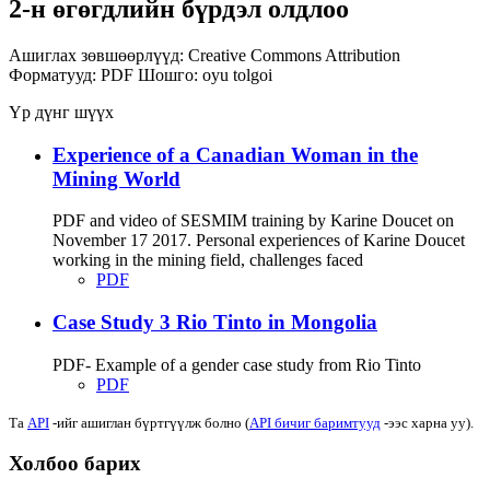
2-н өгөгдлийн бүрдэл олдлоо
Ашиглах зөвшөөрлүүд:
Creative Commons Attribution
Форматууд:
PDF
Шошго:
oyu tolgoi
Үр дүнг шүүх
Experience of a Canadian Woman in the
Mining World
PDF and video of SESMIM training by Karine Doucet on
November 17 2017. Personal experiences of Karine Doucet
working in the mining field, challenges faced
PDF
Case Study 3 Rio Tinto in Mongolia
PDF- Example of a gender case study from Rio Tinto
PDF
Та
API
-ийг ашиглан бүртгүүлж болно (
API бичиг баримтууд
-ээс харна уу).
Холбоо барих