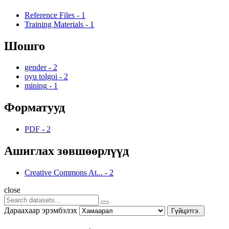
Reference Files
-
1
Training Materials
-
1
Шошго
gender
-
2
oyu tolgoi
-
2
mining
-
1
Форматууд
PDF
-
2
Ашиглах зөвшөөрлүүд
Creative Commons At...
-
2
close
Дараахаар эрэмбэлэх
Гүйцэтгэ.