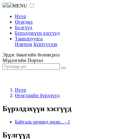
MENU
Нүүр
Өгөгдөл
Бүлгүүд
Бүрэлдэхүүн хэсгүүд
Танилцуулга
Нэвтрэх
Бүртгүүлэх
Эрдэс баялгийн боловсрол
Мэдлэгийн Портал
Нүүр
Өгөгдлийн бүрдлүүд
Бүрэлдэхүүн хэсгүүд
Байгаль орчинд нөлө...
-
1
Бүлгүүд