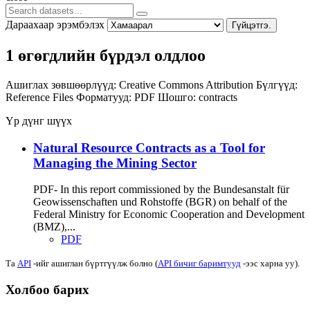
Дараахаар эрэмбэлэх
Гүйцэтгэ.
1 өгөгдлийн бүрдэл олдлоо
Ашиглах зөвшөөрлүүд:
Creative Commons Attribution
Бүлгүүд:
Reference Files
Форматууд:
PDF
Шошго:
contracts
Үр дүнг шүүх
Natural Resource Contracts as a Tool for
Managing the Mining Sector
PDF- In this report commissioned by the Bundesanstalt für
Geowissenschaften und Rohstoffe (BGR) on behalf of the
Federal Ministry for Economic Cooperation and Development
(BMZ),...
PDF
Та
API
-ийг ашиглан бүртгүүлж болно (
API бичиг баримтууд
-ээс харна уу).
Холбоо барих