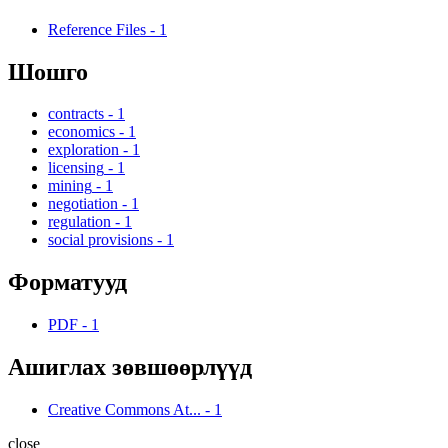
Reference Files
-
1
Шошго
contracts
-
1
economics
-
1
exploration
-
1
licensing
-
1
mining
-
1
negotiation
-
1
regulation
-
1
social provisions
-
1
Форматууд
PDF
-
1
Ашиглах зөвшөөрлүүд
Creative Commons At...
-
1
close