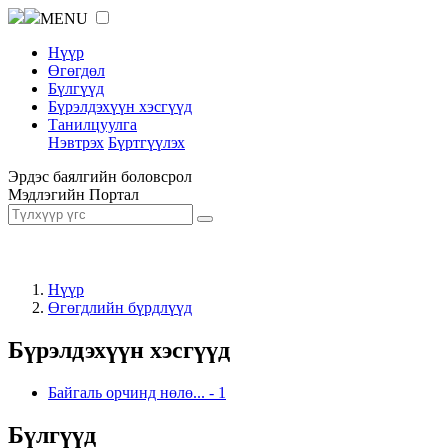
MENU
Нүүр
Өгөгдөл
Бүлгүүд
Бүрэлдэхүүн хэсгүүд
Танилцуулга
Нэвтрэх
Бүртгүүлэх
Эрдэс баялгийн боловсрол
Мэдлэгийн Портал
Нүүр
Өгөгдлийн бүрдлүүд
Бүрэлдэхүүн хэсгүүд
Байгаль орчинд нөлө...
-
1
Бүлгүүд