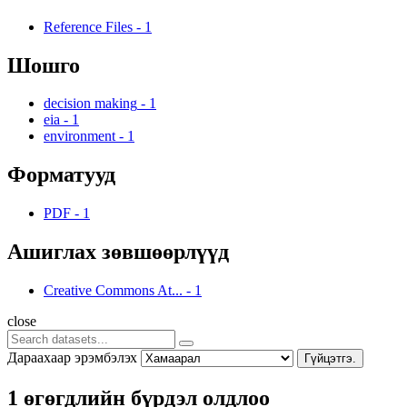
Reference Files
-
1
Шошго
decision making
-
1
eia
-
1
environment
-
1
Форматууд
PDF
-
1
Ашиглах зөвшөөрлүүд
Creative Commons At...
-
1
close
Дараахаар эрэмбэлэх
Гүйцэтгэ.
1 өгөгдлийн бүрдэл олдлоо