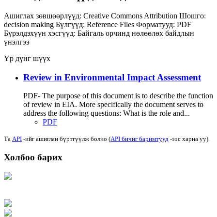
Ашиглах зөвшөөрлүүд:
Creative Commons Attribution
Шошго:
decision making
Бүлгүүд:
Reference Files
Форматууд:
PDF
Бүрэлдэхүүн хэсгүүд:
Байгаль орчинд нөлөөлөх байдлын
үнэлгээ
Үр дүнг шүүх
Review in Environmental Impact Assessment
PDF- The purpose of this document is to describe the function
of review in EIA. More specifically the document serves to
address the following questions: What is the role and...
PDF
Та
API
-ийг ашиглан бүртгүүлж болно (
API бичиг баримтууд
-ээс харна уу).
Холбоо барих
Хаяг: Ашигт малтмал, газрын тосны газар, Монгол Улс, Улаанбаатар хот
15170, Чингэлтэй дүүрэг, Барилгачдын талбай-3, Засгийн газрын XII байр,
баруун жигүүр
Факс: 976-11-310370
Вэб админ: 976-51-263915