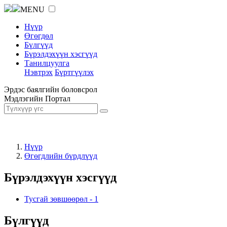
MENU
Нүүр
Өгөгдөл
Бүлгүүд
Бүрэлдэхүүн хэсгүүд
Танилцуулга
Нэвтрэх
Бүртгүүлэх
Эрдэс баялгийн боловсрол
Мэдлэгийн Портал
Нүүр
Өгөгдлийн бүрдлүүд
Бүрэлдэхүүн хэсгүүд
Тусгай зөвшөөрөл
-
1
Бүлгүүд