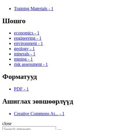
Training Materials
-
1
Шошго
economics
-
1
engineering
-
1
environment
-
1
geology
-
1
minerals
-
1
mining
-
1
risk assessment
-
1
Форматууд
PDF
-
1
Ашиглах зөвшөөрлүүд
Creative Commons At...
-
1
close