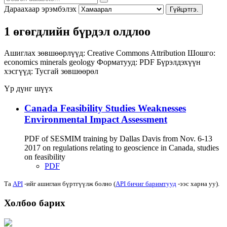
Дараахаар эрэмбэлэх
Гүйцэтгэ.
1 өгөгдлийн бүрдэл олдлоо
Ашиглах зөвшөөрлүүд:
Creative Commons Attribution
Шошго:
economics
minerals
geology
Форматууд:
PDF
Бүрэлдэхүүн
хэсгүүд:
Тусгай зөвшөөрөл
Үр дүнг шүүх
Canada Feasibility Studies Weaknesses
Environmental Impact Assessment
PDF of SESMIM training by Dallas Davis from Nov. 6-13
2017 on regulations relating to geoscience in Canada, studies
on feasibility
PDF
Та
API
-ийг ашиглан бүртгүүлж болно (
API бичиг баримтууд
-ээс харна уу).
Холбоо барих
Хаяг: Ашигт малтмал, газрын тосны газар, Монгол Улс, Улаанбаатар хот