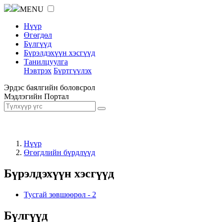
MENU
Нүүр
Өгөгдөл
Бүлгүүд
Бүрэлдэхүүн хэсгүүд
Танилцуулга
Нэвтрэх
Бүртгүүлэх
Эрдэс баялгийн боловсрол
Мэдлэгийн Портал
Нүүр
Өгөгдлийн бүрдлүүд
Бүрэлдэхүүн хэсгүүд
Тусгай зөвшөөрөл
-
2
Бүлгүүд