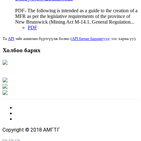
PDF- The following is intended as a guide to the creation of a
MFR as per the legislative requirements of the province of
New Brunswick (Mining Act M-14.1, General Regulation...
PDF
Та
API
-ийг ашиглан бүртгүүлж болно (
API бичиг баримтууд
-ээс харна уу).
Холбоо барих
Хаяг: Ашигт малтмал, газрын тосны газар, Монгол Улс, Улаанбаатар хот
15170, Чингэлтэй дүүрэг, Барилгачдын талбай-3, Засгийн газрын XII байр,
баруун жигүүр
Факс: 976-11-310370
Вэб админ: 976-51-263915
Цахим шуудан: info@mrpam.gov.mn
Copyright © 2018 АМГТГ