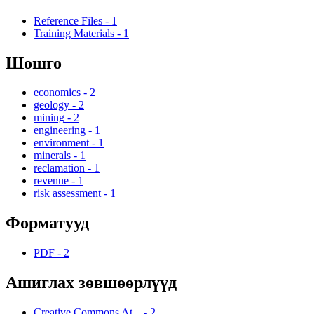
Reference Files
-
1
Training Materials
-
1
Шошго
economics
-
2
geology
-
2
mining
-
2
engineering
-
1
environment
-
1
minerals
-
1
reclamation
-
1
revenue
-
1
risk assessment
-
1
Форматууд
PDF
-
2
Ашиглах зөвшөөрлүүд
Creative Commons At...
-
2