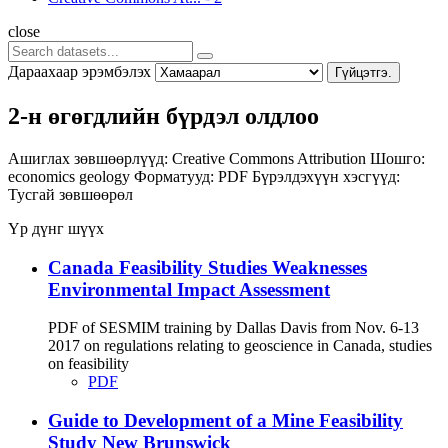
close
Дараахаар эрэмбэлэх
Гүйцэтгэ.
2-н өгөгдлийн бүрдэл олдлоо
Ашиглах зөвшөөрлүүд:
Creative Commons Attribution
Шошго:
economics
geology
Форматууд:
PDF
Бүрэлдэхүүн хэсгүүд:
Тусгай зөвшөөрөл
Үр дүнг шүүх
Canada Feasibility Studies Weaknesses
Environmental Impact Assessment
PDF of SESMIM training by Dallas Davis from Nov. 6-13
2017 on regulations relating to geoscience in Canada, studies
on feasibility
PDF
Guide to Development of a Mine Feasibility
Study New Brunswick