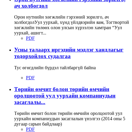
ач холбогдол
Орон нутнийн хөгжлийн гэрээний зорилго, ач
холбогдолУул уурхай, хүнд үйлдвэрийн яам, Тогтвортой
хөгжлийн төлөөх олон улсын хүрээлэн хамтран “Уул
уурхай, ашигт...
PDF
Усны талаарх иргэдийн мэдлэг хандлагыг
тодорхойлох судалгаа
Тус өгөгдлийн бүрдэл тайлбаргүй байна
PDF
Төрийн өмчит болон төрийн өмчийн
оролцоотой уул уурхайн компаниудын
засаглалы...
Төрийн өмчит болон төрийн өмчийн оролцоотой уул
уурхайн компаниудын засаглалын үнэлгээ (2014 оны 5
дугаар сарын байдлаар)
PDF