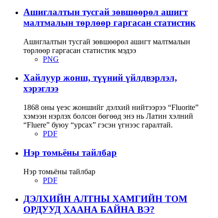
Ашиглалтын тусгай зөвшөөрөл ашигт
малтмалын төрлөөр гаргасан статистик
Ашиглалтын тусгай зөвшөөрөл ашигт малтмалын
төрлөөр гаргасан статистик мэдээ
PNG
Хайлуур жонш, түүний үйлдвэрлэл,
хэрэглээ
1868 оны үеэс жоншийг дэлхий нийтээрээ “Fluorite”
хэмээн нэрлэх болсон бөгөөд энэ нь Латин хэлний
“Fluere” буюу “урсах” гэсэн үгнээс гаралтай.
PDF
Нэр томьёны тайлбар
Нэр томьёны тайлбар
PDF
ДЭЛХИЙН АЛТНЫ ХАМГИЙН ТОМ
ОРДУУД ХААНА БАЙНА ВЭ?