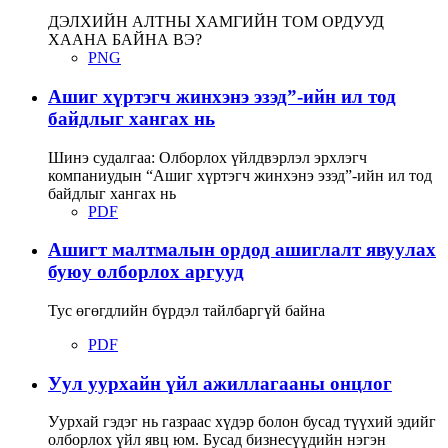
ДЭЛХИЙН АЛТНЫ ХАМГИЙН ТОМ ОРДУУД
ХААНА БАЙНА ВЭ?
PNG
Ашиг хүртэгч жинхэнэ эзэд”-ийн ил тод
байдлыг хангах нь
Шинэ судалгаа: Олборлох үйлдвэрлэл эрхлэгч
компаниудын “Ашиг хүртэгч жинхэнэ эзэд”-ийн ил тод
байдлыг хангах нь
PDF
Ашигт малтмалын ордод ашиглалт явуулах
буюу олборлох аргууд
Тус өгөгдлийн бүрдэл тайлбаргүй байна
PDF
Уул уурхайн үйл ажиллагааны онцлог
Уурхай гэдэг нь газраас хүдэр болон бусад түүхий эдийг
олборлох үйл явц юм. Бусад бизнесүүдийн нэгэн