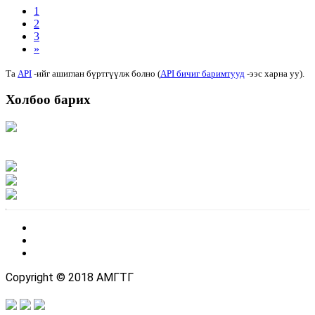
1
2
3
»
Та
API
-ийг ашиглан бүртгүүлж болно (
API бичиг баримтууд
-ээс харна уу).
Холбоо барих
Хаяг: Ашигт малтмал, газрын тосны газар, Монгол Улс, Улаанбаатар хот
15170, Чингэлтэй дүүрэг, Барилгачдын талбай-3, Засгийн газрын XII байр,
баруун жигүүр
Факс: 976-11-310370
Вэб админ: 976-51-263915
Цахим шуудан: info@mrpam.gov.mn
Copyright © 2018 АМГТГ