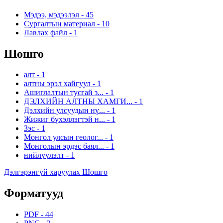
Мэдээ, мэдээлэл
-
45
Сургалтын материал
-
10
Лавлах файл
-
1
Шошго
алт
-
1
алтны эрэл хайгуул
-
1
Ашиглалтын тусгай з...
-
1
ДЭЛХИЙН АЛТНЫ ХАМГИ...
-
1
Дэлхийн улсуудын нү...
-
1
Жижиг бүхэллэгтэй н...
-
1
Зэс
-
1
Монгол улсын геолог...
-
1
Монголын эрдэс баял...
-
1
нийлүүлэлт
-
1
Дэлгэрэнгүй харуулах Шошго
Форматууд
PDF
-
44