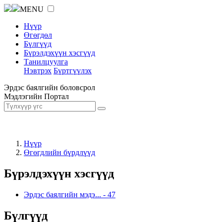
MENU
Нүүр
Өгөгдөл
Бүлгүүд
Бүрэлдэхүүн хэсгүүд
Танилцуулга
Нэвтрэх
Бүртгүүлэх
Эрдэс баялгийн боловсрол
Мэдлэгийн Портал
Нүүр
Өгөгдлийн бүрдлүүд
Бүрэлдэхүүн хэсгүүд
Эрдэс баялгийн мэдэ...
-
47
Бүлгүүд