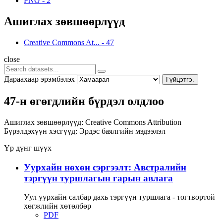
PNG
-
2
Ашиглах зөвшөөрлүүд
Creative Commons At...
-
47
close
Дараахаар эрэмбэлэх
Гүйцэтгэ.
47-н өгөгдлийн бүрдэл олдлоо
Ашиглах зөвшөөрлүүд:
Creative Commons Attribution
Бүрэлдэхүүн хэсгүүд:
Эрдэс баялгийн мэдээлэл
Үр дүнг шүүх
Уурхайн нөхөн сэргээлт: Австралийн
тэргүүн туршлагын гарын авлага
Уул уурхайн салбар дахь тэргүүн туршлага - тогтвортой
хөгжлийн хөтөлбөр
PDF