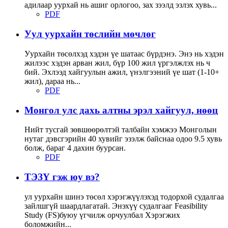
адилаар уурхай нь ашиг орлогоо, зах зээлд эзлэх хувь...
PDF
Уул уурхайн төслийн мөчлөг
Уурхайн төсөлхэд хэдэн үе шатаас бүрдэнэ. Энэ нь хэдэн
жилээс хэдэн арван жил, бүр 100 жил үргэлжлэх нь ч
бий. Эхлээд хайгуулын ажил, үнэлгээний үе шат (1-10+
жил), дараа нь...
PDF
Монгол улс дахь алтны эрэл хайгуул, нөөц
Нийт тусгай зөвшөөрөлтэй талбайн хэмжээ Монголын
нутаг дэвсгэрийн 40 хувийг эзэлж байснаа одоо 9.5 хувь
болж, бараг 4 дахин буурсан.
PDF
ТЭЗҮ гэж юу вэ?
ул уурхайн шинэ төсөл хэрэгжүүлэхэд тодорхой судалгаа
зайлшгүй шаардлагатай. Энэхүү судалгааг Feasibility
Study (FS)буюу үгчилж орчуулбал Хэрэгжих
боломжийн...