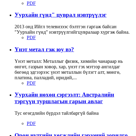
PDF
Уурхайн гүнд" цуврал нэвтрүүлэг
2013 онд Ийгл телевизээс бэлтгэн гаргаж байсан
"Уурхайн гүнд" нэвтрүүлгийгцувралаар хүргэж байна.
PDF
Үнэт метал гэж юу вэ?
Үнэт металл: Металлыг физик, химийн чанараар нь
өнгөт, газрын ховор, хар, үнэт гэх мэтээр ангилдаг
бөгөөд эдгээрээс үнэт металлын бүлэгт алт, мөнгө,
платина, палладий, иридий,...
PDF
Уурхайн нөхөн сэргээлт: Австралийн
тэргүүн туршлагын гарын авлаг
Тус өгөгдлийн бүрдэл тайлбаргүй байна
PDF
Орон нутгийн хөгжлийн гэрээний зорилго,