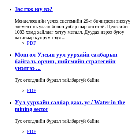
Зэс гэж юу вэ?
Менделеевийн үелэх системийн 29-т бичигдсэн энэхүү
элемент нь улаан болон улбар шар өнгөтэй. Цельсийн
1083 хэмд хайлдаг хатуу металл. Дуудах нэрээ буюу
латинаар купрум гэдэг...
PDF
Монгол Улсын уул уурхайн салбарын
байгаль орчин, нийгмийн стратегийн
үнэлгээ ...
Тус өгөгдлийн бүрдэл тайлбаргүй байна
PDF
Уул уурхайн салбар дахь ус / Water in the
mining sector
Тус өгөгдлийн бүрдэл тайлбаргүй байна
PDF