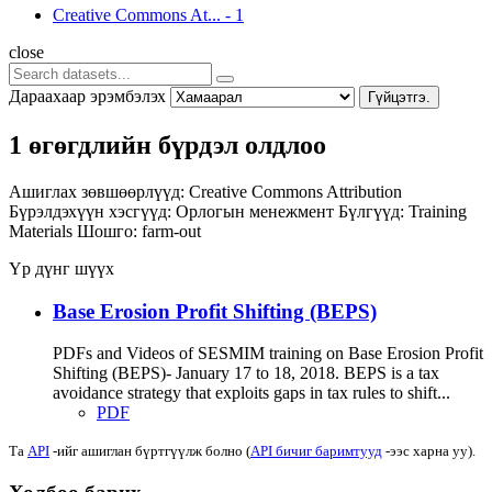
Creative Commons At...
-
1
close
Дараахаар эрэмбэлэх
Гүйцэтгэ.
1 өгөгдлийн бүрдэл олдлоо
Ашиглах зөвшөөрлүүд:
Creative Commons Attribution
Бүрэлдэхүүн хэсгүүд:
Орлогын менежмент
Бүлгүүд:
Training
Materials
Шошго:
farm-out
Үр дүнг шүүх
Base Erosion Profit Shifting (BEPS)
PDFs and Videos of SESMIM training on Base Erosion Profit
Shifting (BEPS)- January 17 to 18, 2018. BEPS is a tax
avoidance strategy that exploits gaps in tax rules to shift...
PDF
Та
API
-ийг ашиглан бүртгүүлж болно (
API бичиг баримтууд
-ээс харна уу).