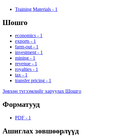
Training Materials
-
1
Шошго
economics
-
1
exports
-
1
farm-out
-
1
investment
-
1
mining
-
1
revenue
-
1
royalties
-
1
tax
-
1
transfer pricing
-
1
Зөвхөн түгээмлийг харуулах Шошго
Форматууд
PDF
-
1
Ашиглах зөвшөөрлүүд