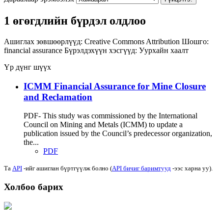
1 өгөгдлийн бүрдэл олдлоо
Ашиглах зөвшөөрлүүд:
Creative Commons Attribution
Шошго:
financial assurance
Бүрэлдэхүүн хэсгүүд:
Уурхайн хаалт
Үр дүнг шүүх
ICMM Financial Assurance for Mine Closure
and Reclamation
PDF- This study was commissioned by the International
Council on Mining and Metals (ICMM) to update a
publication issued by the Council’s predecessor organization,
the...
PDF
Та
API
-ийг ашиглан бүртгүүлж болно (
API бичиг баримтууд
-ээс харна уу).
Холбоо барих
Хаяг: Ашигт малтмал, газрын тосны газар, Монгол Улс, Улаанбаатар хот
15170, Чингэлтэй дүүрэг, Барилгачдын талбай-3, Засгийн газрын XII байр,