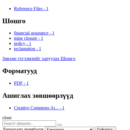
Reference Files
-
1
Шошго
financial assurance
-
1
mine closure
-
1
policy
-
1
reclamation
-
1
Зөвхөн түгээмлийг харуулах Шошго
Форматууд
PDF
-
1
Ашиглах зөвшөөрлүүд
Creative Commons At...
-
1
close
Дараахаар эрэмбэлэх
Гүйцэтгэ.