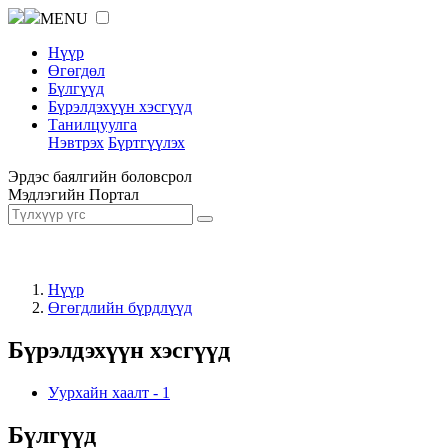
MENU
Нүүр
Өгөгдөл
Бүлгүүд
Бүрэлдэхүүн хэсгүүд
Танилцуулга
Нэвтрэх
Бүртгүүлэх
Эрдэс баялгийн боловсрол
Мэдлэгийн Портал
Нүүр
Өгөгдлийн бүрдлүүд
Бүрэлдэхүүн хэсгүүд
Уурхайн хаалт
-
1
Бүлгүүд