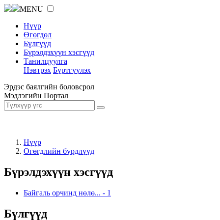
MENU
Нүүр
Өгөгдөл
Бүлгүүд
Бүрэлдэхүүн хэсгүүд
Танилцуулга
Нэвтрэх
Бүртгүүлэх
Эрдэс баялгийн боловсрол
Мэдлэгийн Портал
Нүүр
Өгөгдлийн бүрдлүүд
Бүрэлдэхүүн хэсгүүд
Байгаль орчинд нөлө...
-
1
Бүлгүүд