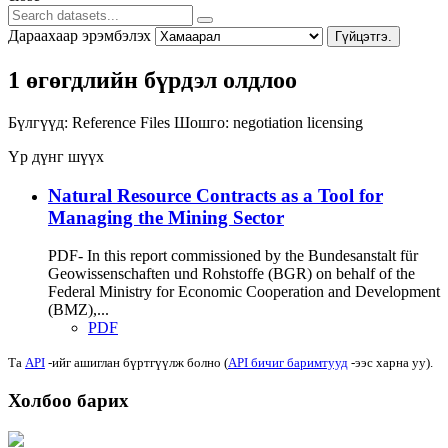
Дараахаар эрэмбэлэх
Гүйцэтгэ.
1 өгөгдлийн бүрдэл олдлоо
Бүлгүүд:
Reference Files
Шошго:
negotiation
licensing
Үр дүнг шүүх
Natural Resource Contracts as a Tool for
Managing the Mining Sector
PDF- In this report commissioned by the Bundesanstalt für
Geowissenschaften und Rohstoffe (BGR) on behalf of the
Federal Ministry for Economic Cooperation and Development
(BMZ),...
PDF
Та
API
-ийг ашиглан бүртгүүлж болно (
API бичиг баримтууд
-ээс харна уу).
Холбоо барих
Хаяг: Ашигт малтмал, газрын тосны газар, Монгол Улс, Улаанбаатар хот