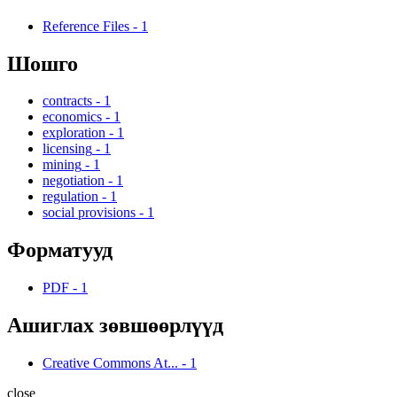
Reference Files
-
1
Шошго
contracts
-
1
economics
-
1
exploration
-
1
licensing
-
1
mining
-
1
negotiation
-
1
regulation
-
1
social provisions
-
1
Форматууд
PDF
-
1
Ашиглах зөвшөөрлүүд
Creative Commons At...
-
1
close