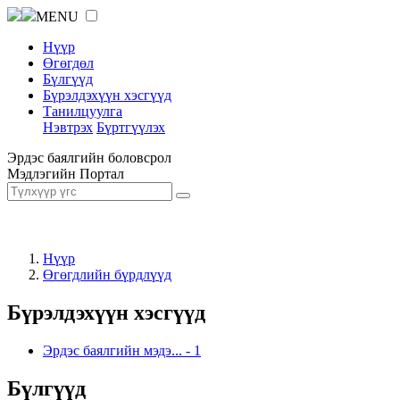
MENU
Нүүр
Өгөгдөл
Бүлгүүд
Бүрэлдэхүүн хэсгүүд
Танилцуулга
Нэвтрэх
Бүртгүүлэх
Эрдэс баялгийн боловсрол
Мэдлэгийн Портал
Нүүр
Өгөгдлийн бүрдлүүд
Бүрэлдэхүүн хэсгүүд
Эрдэс баялгийн мэдэ...
-
1
Бүлгүүд