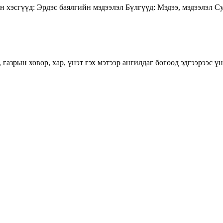
н хэсгүүд:
Эрдэс баялгийн мэдээлэл
Бүлгүүд:
Мэдээ, мэдээлэл
Су
азрын ховор, хар, үнэт гэх мэтээр ангилдаг бөгөөд эдгээрээс үн
5170, Чингэлтэй дүүрэг, Барилгачдын талбай-3, Засгийн газрын XII байр, бару