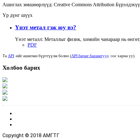
Ашиглах зөвшөөрлүүд:
Creative Commons Attribution
Бүрэлдэхүү
Үр дүнг шүүх
Үнэт метал гэж юу вэ?
Үнэт металл: Металлыг физик, химийн чанараар нь өнгөт, г
PDF
Та
API
-ийг ашиглан бүртгүүлж болно (
API бичиг баримтууд
-ээс харна уу).
Холбоо барих
Хаяг: Ашигт малтмал, газрын тосны газар, Монгол Улс, Улаанбаатар хот 1
Факс: 976-11-310370
Вэб админ: 976-51-263915
Цахим шуудан: info@mrpam.gov.mn
Copyright © 2018 АМГТГ