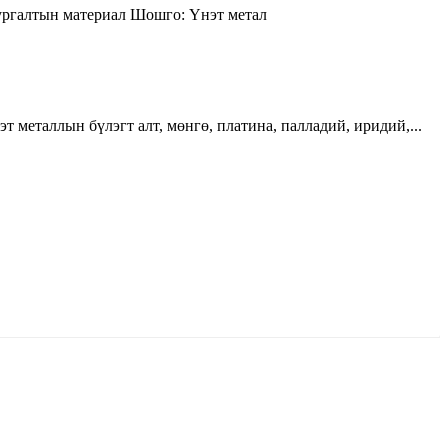
ргалтын материал
Шошго:
Үнэт метал
эт металлын бүлэгт алт, мөнгө, платина, палладий, иридий,...
ун жигүүр