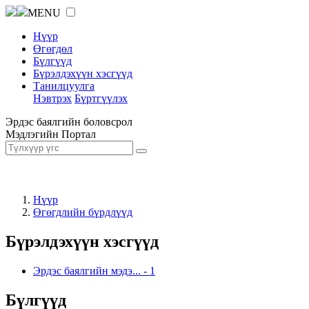
MENU
Нүүр
Өгөгдөл
Бүлгүүд
Бүрэлдэхүүн хэсгүүд
Танилцуулга
Нэвтрэх
Бүртгүүлэх
Эрдэс баялгийн боловсрол
Мэдлэгийн Портал
Нүүр
Өгөгдлийн бүрдлүүд
Бүрэлдэхүүн хэсгүүд
Эрдэс баялгийн мэдэ...
-
1
Бүлгүүд