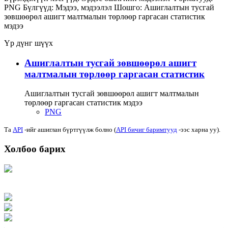
PNG
Бүлгүүд:
Мэдээ, мэдээлэл
Шошго:
Ашиглалтын тусгай
зөвшөөрөл ашигт малтмалын төрлөөр гаргасан статистик
мэдээ
Үр дүнг шүүх
Ашиглалтын тусгай зөвшөөрөл ашигт
малтмалын төрлөөр гаргасан статистик
Ашиглалтын тусгай зөвшөөрөл ашигт малтмалын
төрлөөр гаргасан статистик мэдээ
PNG
Та
API
-ийг ашиглан бүртгүүлж болно (
API бичиг баримтууд
-ээс харна уу).
Холбоо барих
Хаяг: Ашигт малтмал, газрын тосны газар, Монгол Улс, Улаанбаатар хот
15170, Чингэлтэй дүүрэг, Барилгачдын талбай-3, Засгийн газрын XII байр,
баруун жигүүр
Факс: 976-11-310370
Вэб админ: 976-51-263915
Цахим шуудан: info@mrpam.gov.mn