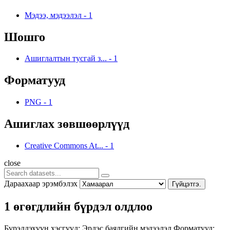
Мэдээ, мэдээлэл
-
1
Шошго
Ашиглалтын тусгай з...
-
1
Форматууд
PNG
-
1
Ашиглах зөвшөөрлүүд
Creative Commons At...
-
1
close
Дараахаар эрэмбэлэх
Гүйцэтгэ.
1 өгөгдлийн бүрдэл олдлоо
Бүрэлдэхүүн хэсгүүд:
Эрдэс баялгийн мэдээлэл
Форматууд: