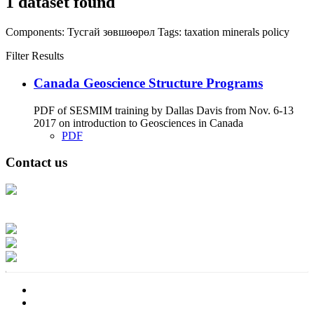
1 dataset found
Components:
Тусгай зөвшөөрөл
Tags:
taxation
minerals
policy
Filter Results
Canada Geoscience Structure Programs
PDF of SESMIM training by Dallas Davis from Nov. 6-13
2017 on introduction to Geosciences in Canada
PDF
Contact us
Address: Ашигт малтмал, газрын тосны газар, Монгол Улс, Улаанбаатар
хот 15170, Чингэлтэй дүүрэг, Барилгачдын талбай-3, Засгийн газрын XII
байр, баруун жигүүр
Факс: 976-11-310370
Вэб админ: 976-51-263915
Цахим шуудан: info@mrpam.gov.mn