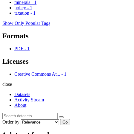
minerals
-
1
policy
-
1
taxation
-
1
Show Only Popular Tags
Formats
PDF
-
1
Licenses
Creative Commons At...
-
1
close
Datasets
Activity Stream
About
Order by
Go