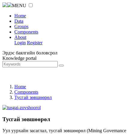
MENU
Home
Data
Groups
Components
About
Login
Register
Эрдэс баялгийн боловсрол
Knowledge portal
Home
Components
Тусгай зөвшөөрөл
Тусгай зөвшөөрөл
Уул уурхайн засаглал, тусгай зөвшөөрөл (Mining Governance