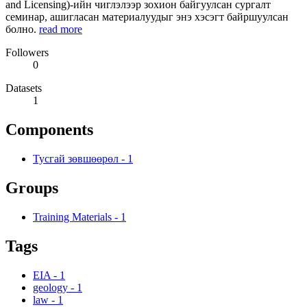
and Licensing)-ийн чиглэлээр зохион байгуулсан сургалт
семинар, ашигласан материалуудыг энэ хэсэгт байршуулсан
болно.
read more
Followers
0
Datasets
1
Components
Тусгай зөвшөөрөл
-
1
Groups
Training Materials
-
1
Tags
EIA
-
1
geology
-
1
law
-
1