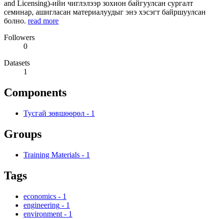
and Licensing)-ийн чиглэлээр зохион байгуулсан сургалт
семинар, ашигласан материалуудыг энэ хэсэгт байршуулсан
болно.
read more
Followers
0
Datasets
1
Components
Тусгай зөвшөөрөл
-
1
Groups
Training Materials
-
1
Tags
economics
-
1
engineering
-
1
environment
-
1