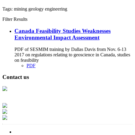
Tags:
mining
geology
engineering
Filter Results
Canada Feasibility Studies Weaknesses
Environmental Impact Assessment
PDF of SESMIM training by Dallas Davis from Nov. 6-13
2017 on regulations relating to geoscience in Canada, studies
on feasibility
PDF
Contact us
Address: Ашигт малтмал, газрын тосны газар, Монгол Улс, Улаанбаатар
хот 15170, Чингэлтэй дүүрэг, Барилгачдын талбай-3, Засгийн газрын XII
байр, баруун жигүүр
Факс: 976-11-310370
Вэб админ: 976-51-263915
Цахим шуудан: info@mrpam.gov.mn