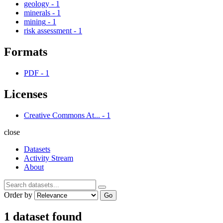
geology
-
1
minerals
-
1
mining
-
1
risk assessment
-
1
Formats
PDF
-
1
Licenses
Creative Commons At...
-
1
close
Datasets
Activity Stream
About
Order by
Go
1 dataset found