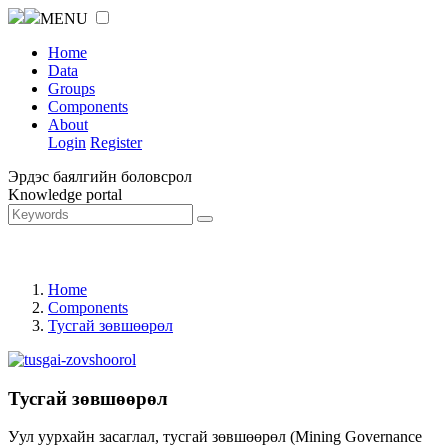
MENU
Home
Data
Groups
Components
About
Login
Register
Эрдэс баялгийн боловсрол
Knowledge portal
Home
Components
Тусгай зөвшөөрөл
Тусгай зөвшөөрөл
Уул уурхайн засаглал, тусгай зөвшөөрөл (Mining Governance