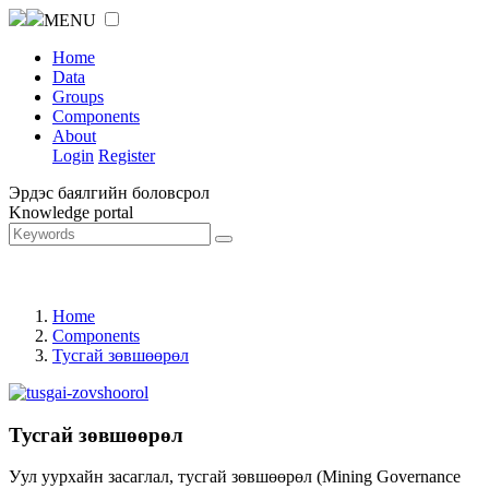
MENU
Home
Data
Groups
Components
About
Login
Register
Эрдэс баялгийн боловсрол
Knowledge portal
Home
Components
Тусгай зөвшөөрөл
Тусгай зөвшөөрөл
Уул уурхайн засаглал, тусгай зөвшөөрөл (Mining Governance