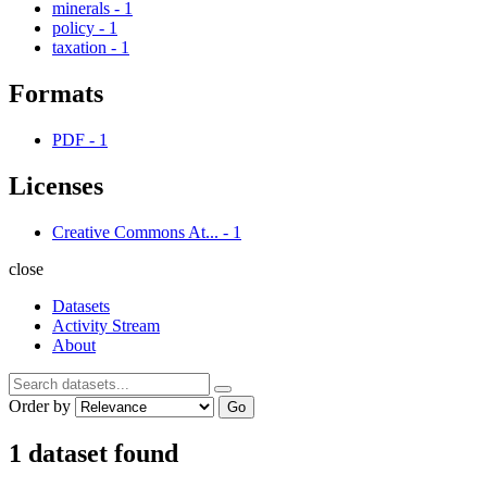
minerals
-
1
policy
-
1
taxation
-
1
Formats
PDF
-
1
Licenses
Creative Commons At...
-
1
close
Datasets
Activity Stream
About
Order by
Go
1 dataset found