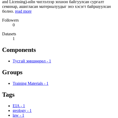
and Licensing)-ийн чиглэлээр зохион байгуулсан сургалт
семинар, ашигласан материалуудыг энэ хэсэгт байршуулсан
болно.
read more
Followers
0
Datasets
1
Components
Тусгай зөвшөөрөл
-
1
Groups
Training Materials
-
1
Tags
EIA
-
1
geology
-
1
law
-
1