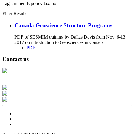
Tags:
minerals
policy
taxation
Filter Results
Canada Geoscience Structure Programs
PDF of SESMIM training by Dallas Davis from Nov. 6-13
2017 on introduction to Geosciences in Canada
PDF
Contact us
Address: Ашигт малтмал, газрын тосны газар, Монгол Улс, Улаанбаатар
хот 15170, Чингэлтэй дүүрэг, Барилгачдын талбай-3, Засгийн газрын XII
байр, баруун жигүүр
Факс: 976-11-310370
Вэб админ: 976-51-263915
Цахим шуудан: info@mrpam.gov.mn