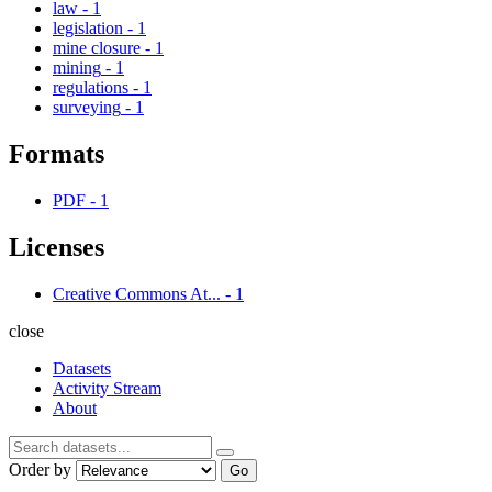
law
-
1
legislation
-
1
mine closure
-
1
mining
-
1
regulations
-
1
surveying
-
1
Formats
PDF
-
1
Licenses
Creative Commons At...
-
1
close
Datasets
Activity Stream
About
Order by
Go