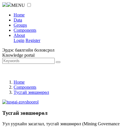
MENU
Home
Data
Groups
Components
About
Login
Register
Эрдэс баялгийн боловсрол
Knowledge portal
Home
Components
Тусгай зөвшөөрөл
Тусгай зөвшөөрөл
Уул уурхайн засаглал, тусгай зөвшөөрөл (Mining Governance