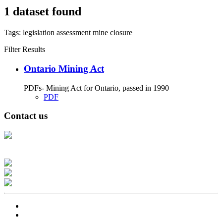
1 dataset found
Tags:
legislation
assessment
mine closure
Filter Results
Ontario Mining Act
PDFs- Mining Act for Ontario, passed in 1990
PDF
Contact us
Address: Ашигт малтмал, газрын тосны газар, Монгол Улс, Улаанбаатар
хот 15170, Чингэлтэй дүүрэг, Барилгачдын талбай-3, Засгийн газрын XII
байр, баруун жигүүр
Факс: 976-11-310370
Вэб админ: 976-51-263915
Цахим шуудан: info@mrpam.gov.mn