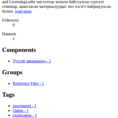
and Licensing)-ийн чиглэлээр зохион байгуулсан сургалт
семинар, ашигласан материалуудыг энэ хэсэгт байршуулсан
болно.
read more
Followers
0
Datasets
1
Components
Тусгай зөвшөөрөл
-
1
Groups
Reference Files
-
1
Tags
assessment
-
1
claims
-
1
exploration
-
1