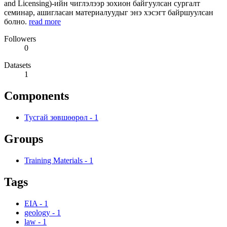
and Licensing)-ийн чиглэлээр зохион байгуулсан сургалт
семинар, ашигласан материалуудыг энэ хэсэгт байршуулсан
болно.
read more
Followers
0
Datasets
1
Components
Тусгай зөвшөөрөл
-
1
Groups
Training Materials
-
1
Tags
EIA
-
1
geology
-
1
law
-
1