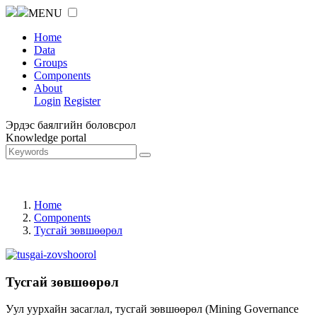
MENU
Home
Data
Groups
Components
About
Login
Register
Эрдэс баялгийн боловсрол
Knowledge portal
Home
Components
Тусгай зөвшөөрөл
Тусгай зөвшөөрөл
Уул уурхайн засаглал, тусгай зөвшөөрөл (Mining Governance