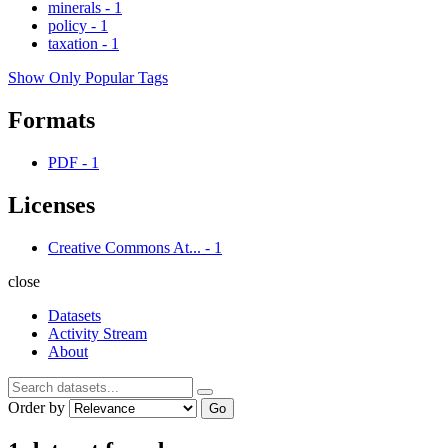
minerals
-
1
policy
-
1
taxation
-
1
Show Only Popular Tags
Formats
PDF
-
1
Licenses
Creative Commons At...
-
1
close
Datasets
Activity Stream
About
Order by
Go