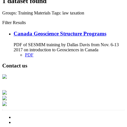
1 dataset found
Groups:
Training Materials
Tags:
law
taxation
Filter Results
Canada Geoscience Structure Programs
PDF of SESMIM training by Dallas Davis from Nov. 6-13
2017 on introduction to Geosciences in Canada
PDF
Contact us
Address: Ашигт малтмал, газрын тосны газар, Монгол Улс, Улаанбаатар
хот 15170, Чингэлтэй дүүрэг, Барилгачдын талбай-3, Засгийн газрын XII
байр, баруун жигүүр
Факс: 976-11-310370
Вэб админ: 976-51-263915
Цахим шуудан: info@mrpam.gov.mn