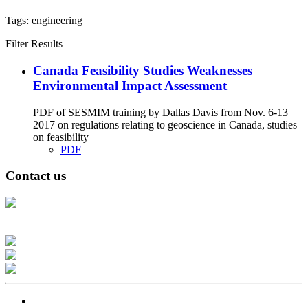
Tags:
engineering
Filter Results
Canada Feasibility Studies Weaknesses
Environmental Impact Assessment
PDF of SESMIM training by Dallas Davis from Nov. 6-13
2017 on regulations relating to geoscience in Canada, studies
on feasibility
PDF
Contact us
Address: Ашигт малтмал, газрын тосны газар, Монгол Улс, Улаанбаатар
хот 15170, Чингэлтэй дүүрэг, Барилгачдын талбай-3, Засгийн газрын XII
байр, баруун жигүүр
Факс: 976-11-310370
Вэб админ: 976-51-263915
Цахим шуудан: info@mrpam.gov.mn