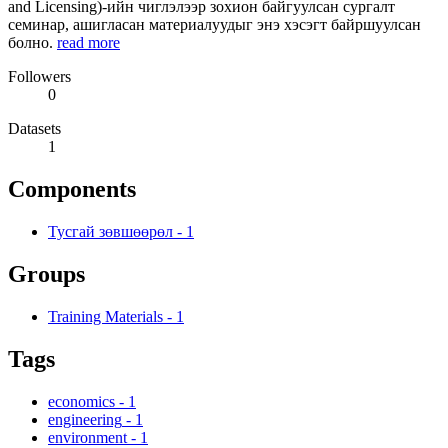
and Licensing)-ийн чиглэлээр зохион байгуулсан сургалт
семинар, ашигласан материалуудыг энэ хэсэгт байршуулсан
болно.
read more
Followers
0
Datasets
1
Components
Тусгай зөвшөөрөл
-
1
Groups
Training Materials
-
1
Tags
economics
-
1
engineering
-
1
environment
-
1