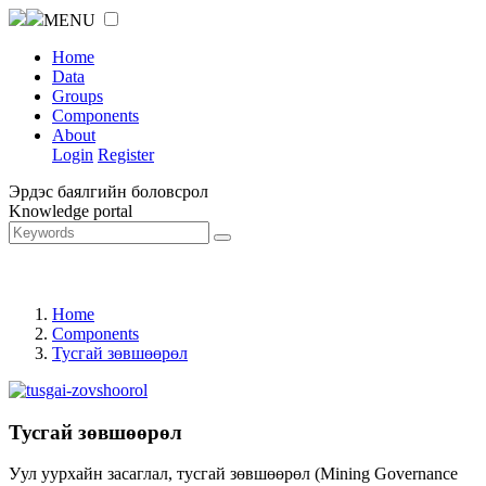
MENU
Home
Data
Groups
Components
About
Login
Register
Эрдэс баялгийн боловсрол
Knowledge portal
Home
Components
Тусгай зөвшөөрөл
Тусгай зөвшөөрөл
Уул уурхайн засаглал, тусгай зөвшөөрөл (Mining Governance