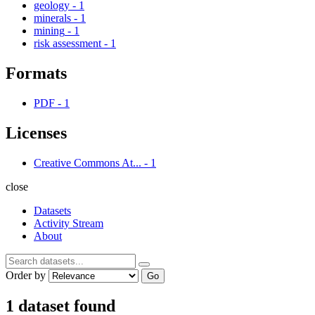
geology
-
1
minerals
-
1
mining
-
1
risk assessment
-
1
Formats
PDF
-
1
Licenses
Creative Commons At...
-
1
close
Datasets
Activity Stream
About
Order by
Go
1 dataset found