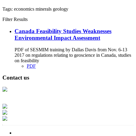
Tags:
economics
minerals
geology
Filter Results
Canada Feasibility Studies Weaknesses
Environmental Impact Assessment
PDF of SESMIM training by Dallas Davis from Nov. 6-13
2017 on regulations relating to geoscience in Canada, studies
on feasibility
PDF
Contact us
Address: Ашигт малтмал, газрын тосны газар, Монгол Улс, Улаанбаатар
хот 15170, Чингэлтэй дүүрэг, Барилгачдын талбай-3, Засгийн газрын XII
байр, баруун жигүүр
Факс: 976-11-310370
Вэб админ: 976-51-263915
Цахим шуудан: info@mrpam.gov.mn