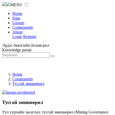
MENU
Home
Data
Groups
Components
About
Login
Register
Эрдэс баялгийн боловсрол
Knowledge portal
Home
Components
Тусгай зөвшөөрөл
Тусгай зөвшөөрөл
Уул уурхайн засаглал, тусгай зөвшөөрөл (Mining Governance