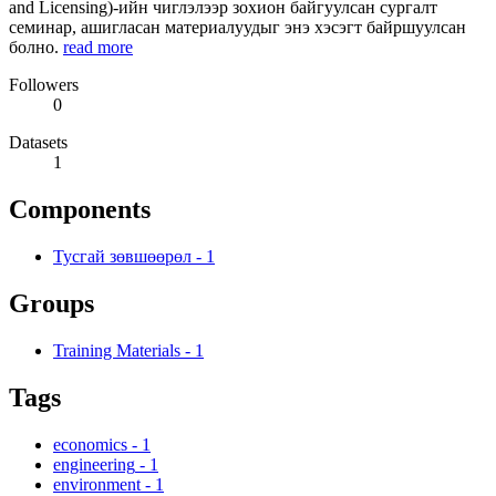
and Licensing)-ийн чиглэлээр зохион байгуулсан сургалт
семинар, ашигласан материалуудыг энэ хэсэгт байршуулсан
болно.
read more
Followers
0
Datasets
1
Components
Тусгай зөвшөөрөл
-
1
Groups
Training Materials
-
1
Tags
economics
-
1
engineering
-
1
environment
-
1