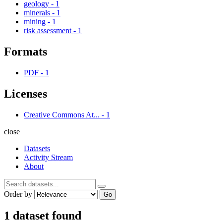
geology
-
1
minerals
-
1
mining
-
1
risk assessment
-
1
Formats
PDF
-
1
Licenses
Creative Commons At...
-
1
close
Datasets
Activity Stream
About
Order by
Go
1 dataset found