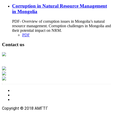
Corruption in Natural Resource Management
in Mongolia
PDF- Overview of corruption issues in Mongolia’s natural
resource management. Corruption challenges in Mongolia and
their potential impact on NRM.
PDF
Contact us
Address: Ашигт малтмал, газрын тосны газар, Монгол Улс, Улаанбаатар
хот 15170, Чингэлтэй дүүрэг, Барилгачдын талбай-3, Засгийн газрын XII
байр, баруун жигүүр
Факс: 976-11-310370
Вэб админ: 976-51-263915
Цахим шуудан: info@mrpam.gov.mn
Copyright © 2018 АМГТГ