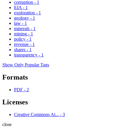
corruption
-
1
EIA
-
1
exploration
-
1
geology
-
1
law
-
1
minerals
-
1
mining
-
1
policy
-
1
revenue
-
1
shares
-
1
transparency
-
1
Show Only Popular Tags
Formats
PDF
-
2
Licenses
Creative Commons At...
-
3
close