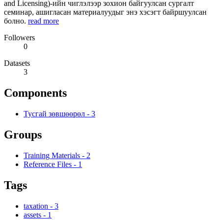
and Licensing)-ийн чиглэлээр зохион байгуулсан сургалт
семинар, ашигласан материалуудыг энэ хэсэгт байршуулсан
болно.
read more
Followers
0
Datasets
3
Components
Тусгай зөвшөөрөл
-
3
Groups
Training Materials
-
2
Reference Files
-
1
Tags
taxation
-
3
assets
-
1