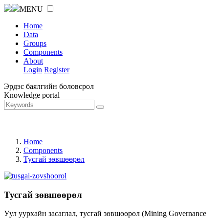
MENU
Home
Data
Groups
Components
About
Login
Register
Эрдэс баялгийн боловсрол
Knowledge portal
Home
Components
Тусгай зөвшөөрөл
Тусгай зөвшөөрөл
Уул уурхайн засаглал, тусгай зөвшөөрөл (Mining Governance