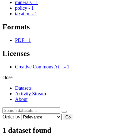
minerals
-
1
policy
-
1
taxation
-
1
Formats
PDF
-
1
Licenses
Creative Commons At...
-
1
close
Datasets
Activity Stream
About
Order by
Go
1 dataset found