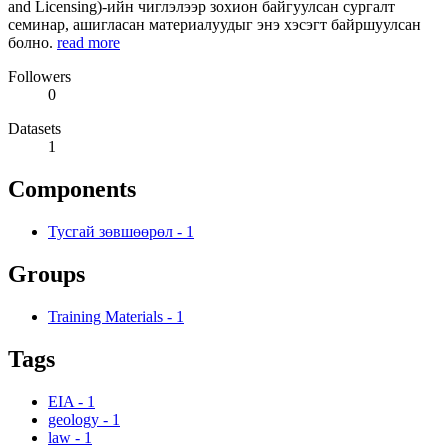
and Licensing)-ийн чиглэлээр зохион байгуулсан сургалт
семинар, ашигласан материалуудыг энэ хэсэгт байршуулсан
болно.
read more
Followers
0
Datasets
1
Components
Тусгай зөвшөөрөл
-
1
Groups
Training Materials
-
1
Tags
EIA
-
1
geology
-
1
law
-
1