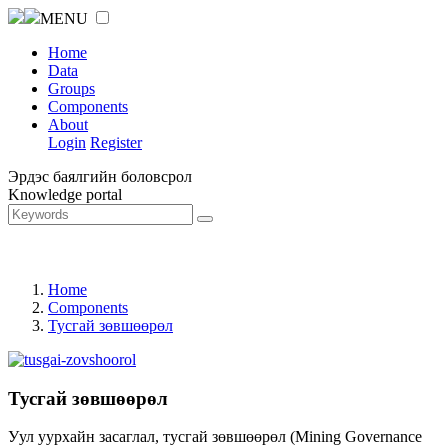
MENU
Home
Data
Groups
Components
About
Login
Register
Эрдэс баялгийн боловсрол
Knowledge portal
Home
Components
Тусгай зөвшөөрөл
Тусгай зөвшөөрөл
Уул уурхайн засаглал, тусгай зөвшөөрөл (Mining Governance