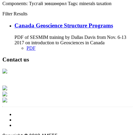
Components:
Тусгай зөвшөөрөл
Tags:
minerals
taxation
Filter Results
Canada Geoscience Structure Programs
PDF of SESMIM training by Dallas Davis from Nov. 6-13
2017 on introduction to Geosciences in Canada
PDF
Contact us
Address: Ашигт малтмал, газрын тосны газар, Монгол Улс, Улаанбаатар
хот 15170, Чингэлтэй дүүрэг, Барилгачдын талбай-3, Засгийн газрын XII
байр, баруун жигүүр
Факс: 976-11-310370
Вэб админ: 976-51-263915
Цахим шуудан: info@mrpam.gov.mn