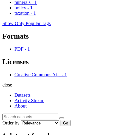
minerals
-
1
policy
-
1
taxation
-
1
Show Only Popular Tags
Formats
PDF
-
1
Licenses
Creative Commons At...
-
1
close
Datasets
Activity Stream
About
Order by
Go