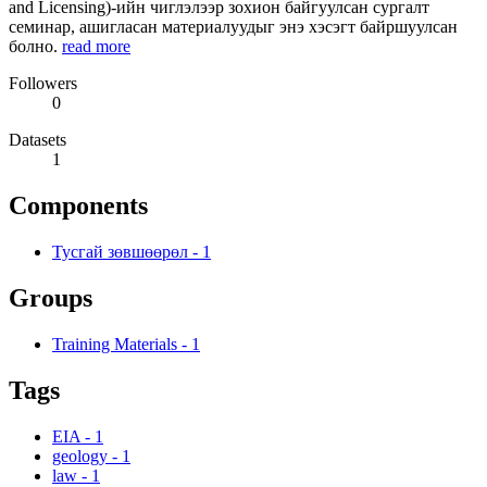
and Licensing)-ийн чиглэлээр зохион байгуулсан сургалт
семинар, ашигласан материалуудыг энэ хэсэгт байршуулсан
болно.
read more
Followers
0
Datasets
1
Components
Тусгай зөвшөөрөл
-
1
Groups
Training Materials
-
1
Tags
EIA
-
1
geology
-
1
law
-
1