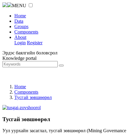
MENU
Home
Data
Groups
Components
About
Login
Register
Эрдэс баялгийн боловсрол
Knowledge portal
Home
Components
Тусгай зөвшөөрөл
Тусгай зөвшөөрөл
Уул уурхайн засаглал, тусгай зөвшөөрөл (Mining Governance