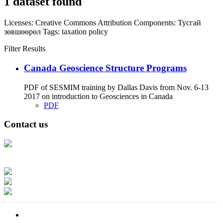
1 dataset found
Licenses:
Creative Commons Attribution
Components:
Тусгай
зөвшөөрөл
Tags:
taxation
policy
Filter Results
Canada Geoscience Structure Programs
PDF of SESMIM training by Dallas Davis from Nov. 6-13
2017 on introduction to Geosciences in Canada
PDF
Contact us
Address: Ашигт малтмал, газрын тосны газар, Монгол Улс, Улаанбаатар
хот 15170, Чингэлтэй дүүрэг, Барилгачдын талбай-3, Засгийн газрын XII
байр, баруун жигүүр
Факс: 976-11-310370
Вэб админ: 976-51-263915
Цахим шуудан: info@mrpam.gov.mn