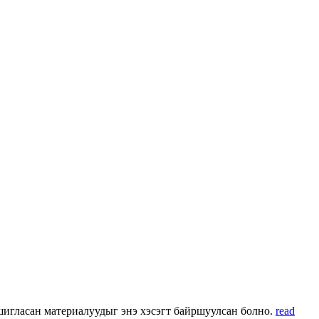
 ашигласан материалуудыг энэ хэсэгт байршуулсан болно.
read