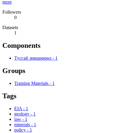
more
Followers
0
Datasets
1
Components
Тусгай зөвшөөрөл
-
1
Groups
Training Materials
-
1
Tags
EIA
-
1
geology
-
1
law
-
1
minerals
-
1
policy
-
1