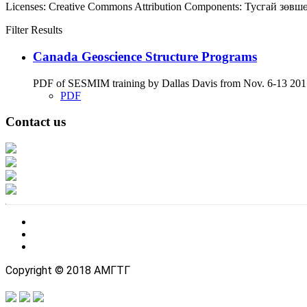
Licenses:
Creative Commons Attribution
Components:
Тусгай зөвш
Filter Results
Canada Geoscience Structure Programs
PDF of SESMIM training by Dallas Davis from Nov. 6-13 2017
PDF
Contact us
Address: Ашигт малтмал, газрын тосны газар, Монгол Улс, Улаанбаатар хо
Факс: 976-11-310370
Вэб админ: 976-51-263915
Цахим шуудан: info@mrpam.gov.mn
Copyright © 2018 АМГТГ