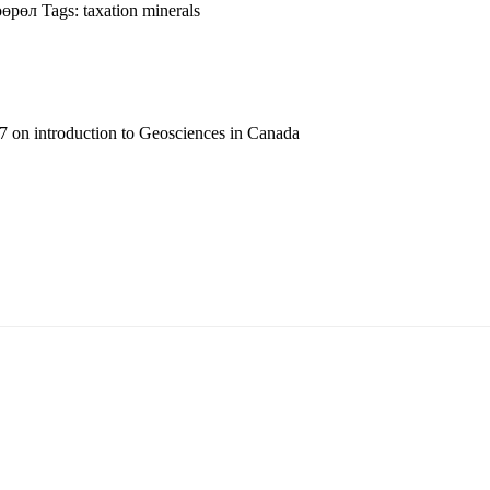
өөрөл
Tags:
taxation
minerals
 on introduction to Geosciences in Canada
т 15170, Чингэлтэй дүүрэг, Барилгачдын талбай-3, Засгийн газрын XII байр, б