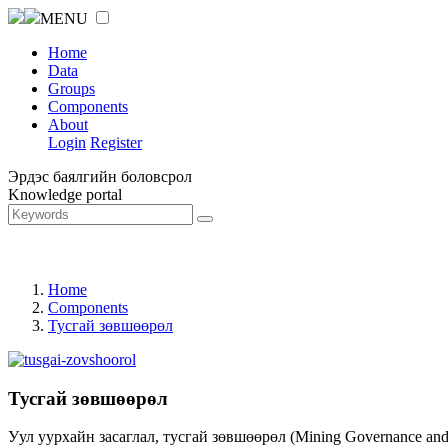
MENU
Home
Data
Groups
Components
About
Login
Register
Эрдэс баялгийн боловсрол
Knowledge portal
Home
Components
Тусгай зөвшөөрөл
Тусгай зөвшөөрөл
Уул уурхайн засаглал, тусгай зөвшөөрөл (Mining Governance an