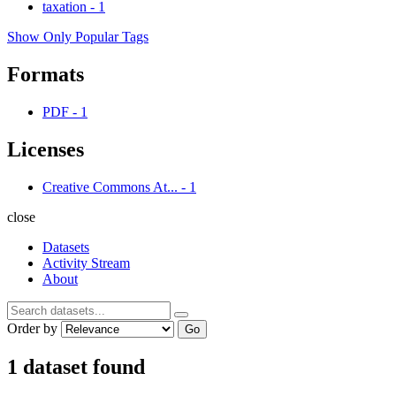
taxation
-
1
Show Only Popular Tags
Formats
PDF
-
1
Licenses
Creative Commons At...
-
1
close
Datasets
Activity Stream
About
Order by
Go
1 dataset found