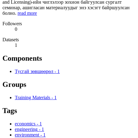
and Licensing)-ийн чиглэлээр зохион байгуулсан сургалт
семинар, ашигласан материалуудыг энэ хэсэгт байршуулсан
болно.
read more
Followers
0
Datasets
1
Components
Тусгай зөвшөөрөл
-
1
Groups
Training Materials
-
1
Tags
economics
-
1
engineering
-
1
environment
-
1