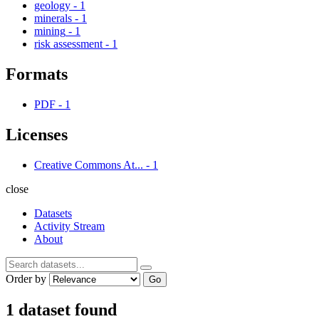
geology
-
1
minerals
-
1
mining
-
1
risk assessment
-
1
Formats
PDF
-
1
Licenses
Creative Commons At...
-
1
close
Datasets
Activity Stream
About
Order by
Go
1 dataset found