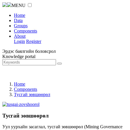
MENU
Home
Data
Groups
Components
About
Login
Register
Эрдэс баялгийн боловсрол
Knowledge portal
Home
Components
Тусгай зөвшөөрөл
Тусгай зөвшөөрөл
Уул уурхайн засаглал, тусгай зөвшөөрөл (Mining Governance