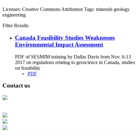
Licenses:
Creative Commons Attribution
Tags:
minerals
geology
engineering
Filter Results
Canada Feasibility Studies Weaknesses
Environmental Impact Assessment
PDF of SESMIM training by Dallas Davis from Nov. 6-13
2017 on regulations relating to geoscience in Canada, studies
on feasibility
PDF
Contact us
Address: Ашигт малтмал, газрын тосны газар, Монгол Улс, Улаанбаатар
хот 15170, Чингэлтэй дүүрэг, Барилгачдын талбай-3, Засгийн газрын XII
байр, баруун жигүүр
Факс: 976-11-310370
Вэб админ: 976-51-263915
Цахим шуудан: info@mrpam.gov.mn