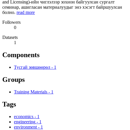
and Licensing)-ийн чиглэлээр зохион байгуулсан сургалт
семинар, ашигласан материалуудыг энэ хэсэгт байршуулсан
болно.
read more
Followers
0
Datasets
1
Components
Тусгай зөвшөөрөл
-
1
Groups
Training Materials
-
1
Tags
economics
-
1
engineering
-
1
environment
-
1