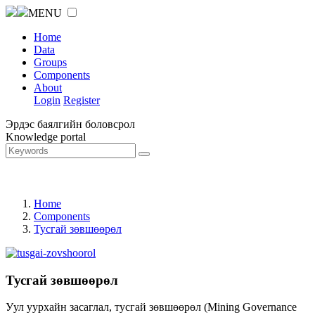
MENU
Home
Data
Groups
Components
About
Login
Register
Эрдэс баялгийн боловсрол
Knowledge portal
Home
Components
Тусгай зөвшөөрөл
Тусгай зөвшөөрөл
Уул уурхайн засаглал, тусгай зөвшөөрөл (Mining Governance