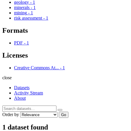
geology
-
1
minerals
-
1
mining
-
1
risk assessment
-
1
Formats
PDF
-
1
Licenses
Creative Commons At...
-
1
close
Datasets
Activity Stream
About
Order by
Go
1 dataset found