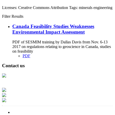
Licenses:
Creative Commons Attribution
Tags:
minerals
engineering
Filter Results
Canada Feasibility Studies Weaknesses
Environmental Impact Assessment
PDF of SESMIM training by Dallas Davis from Nov. 6-13
2017 on regulations relating to geoscience in Canada, studies
on feasibility
PDF
Contact us
Address: Ашигт малтмал, газрын тосны газар, Монгол Улс, Улаанбаатар
хот 15170, Чингэлтэй дүүрэг, Барилгачдын талбай-3, Засгийн газрын XII
байр, баруун жигүүр
Факс: 976-11-310370
Вэб админ: 976-51-263915
Цахим шуудан: info@mrpam.gov.mn