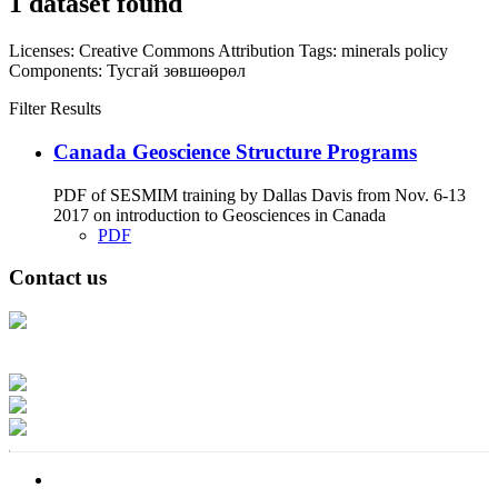
1 dataset found
Licenses:
Creative Commons Attribution
Tags:
minerals
policy
Components:
Тусгай зөвшөөрөл
Filter Results
Canada Geoscience Structure Programs
PDF of SESMIM training by Dallas Davis from Nov. 6-13
2017 on introduction to Geosciences in Canada
PDF
Contact us
Address: Ашигт малтмал, газрын тосны газар, Монгол Улс, Улаанбаатар
хот 15170, Чингэлтэй дүүрэг, Барилгачдын талбай-3, Засгийн газрын XII
байр, баруун жигүүр
Факс: 976-11-310370
Вэб админ: 976-51-263915
Цахим шуудан: info@mrpam.gov.mn