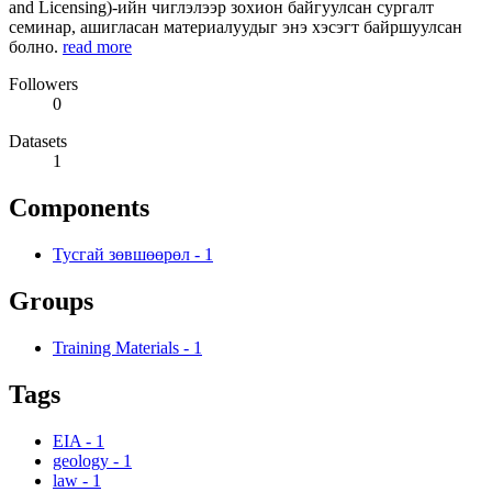
and Licensing)-ийн чиглэлээр зохион байгуулсан сургалт
семинар, ашигласан материалуудыг энэ хэсэгт байршуулсан
болно.
read more
Followers
0
Datasets
1
Components
Тусгай зөвшөөрөл
-
1
Groups
Training Materials
-
1
Tags
EIA
-
1
geology
-
1
law
-
1