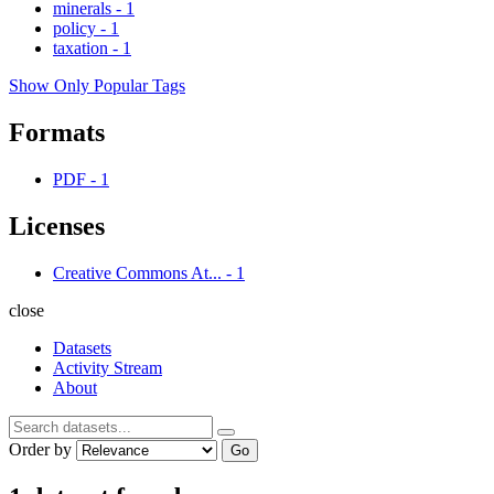
minerals
-
1
policy
-
1
taxation
-
1
Show Only Popular Tags
Formats
PDF
-
1
Licenses
Creative Commons At...
-
1
close
Datasets
Activity Stream
About
Order by
Go