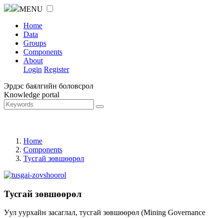
MENU
Home
Data
Groups
Components
About
Login
Register
Эрдэс баялгийн боловсрол
Knowledge portal
Home
Components
Тусгай зөвшөөрөл
Тусгай зөвшөөрөл
Уул уурхайн засаглал, тусгай зөвшөөрөл (Mining Governance