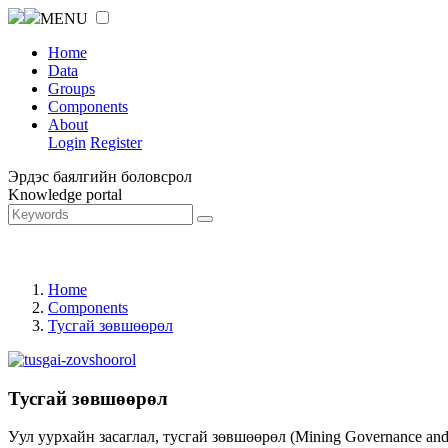
MENU
Home
Data
Groups
Components
About
Login
Register
Эрдэс баялгийн боловсрол
Knowledge portal
Home
Components
Тусгай зөвшөөрөл
Тусгай зөвшөөрөл
Уул уурхайн засаглал, тусгай зөвшөөрөл (Mining Governance an