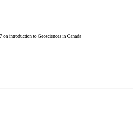
 on introduction to Geosciences in Canada
т 15170, Чингэлтэй дүүрэг, Барилгачдын талбай-3, Засгийн газрын XII байр, б