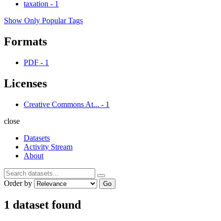
taxation
-
1
Show Only Popular Tags
Formats
PDF
-
1
Licenses
Creative Commons At...
-
1
close
Datasets
Activity Stream
About
Order by
Go
1 dataset found