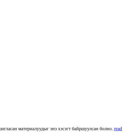
 ашигласан материалуудыг энэ хэсэгт байршуулсан болно.
read