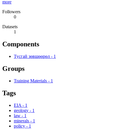
more
Followers
0
Datasets
1
Components
Тусгай зөвшөөрөл
-
1
Groups
Training Materials
-
1
Tags
EIA
-
1
geology
-
1
law
-
1
minerals
-
1
policy
-
1