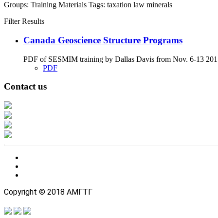
Groups:
Training Materials
Tags:
taxation
law
minerals
Filter Results
Canada Geoscience Structure Programs
PDF of SESMIM training by Dallas Davis from Nov. 6-13 2017
PDF
Contact us
Address: Ашигт малтмал, газрын тосны газар, Монгол Улс, Улаанбаатар хо
Факс: 976-11-310370
Вэб админ: 976-51-263915
Цахим шуудан: info@mrpam.gov.mn
Copyright © 2018 АМГТГ